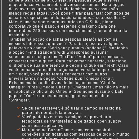
câmera para câmera, ou seja, as pessoas podem se ver
enquanto conversam sobre diversos assuntos. Há a opção
de conversas apenas por texto também, mas essas são
menos requisitadas. Você pode filtrar para falar com tipos de
usuários específicos e de nacionalidades à sua escolha. O
Meet é uma variante para usuários do G Suite, plano
corporativo que é pago, e estende o máximo para one
hundred ou 250 pessoas em uma chamada, dependendo da
assinatura.
Também há opção de achar pessoas aleatórias com os
mesmos interesses que você. Para isso, escreva algumas
palavras no campo “Add your pursuits (optional)”. Mantenha
a opção “Find strangers with widespread pursuits”
selecionada e clique em “Text” ou “Video” para começar a
conversar com alguém. Para conversar por texto, selecione
o idioma de sua preferência e depois clique em “Text”. Caso
você tenha um e-mail de alguma universidade que termine
em “.edu”, você pode tentar conversar com outros
universitários na opção “College pupil
omegall
chat”.
Existem muitos aplicativos de imitação, como ‘Chat for
Omegle’, ‘Free Omegle Chat’ e ‘Omeglers’, mas não há mais
um aplicativo oficial do Omegle. Seu nome durante o bate
papo é “You” e do seu novo amigo desconhecido é
“Stranger”.
Se quiser escrever, é só usar o campo de texto na
parte inferior da tela e enviar.
Você pode fazer novos amigos e aproveitar a
tecnologia de transferência de dados open supply
com nosso aplicativo.
Mergulhe no BazooCam e comece a construir
conexões significativas com pessoas de todo o mundo
em uma plataforma que valoriza sua segurança e