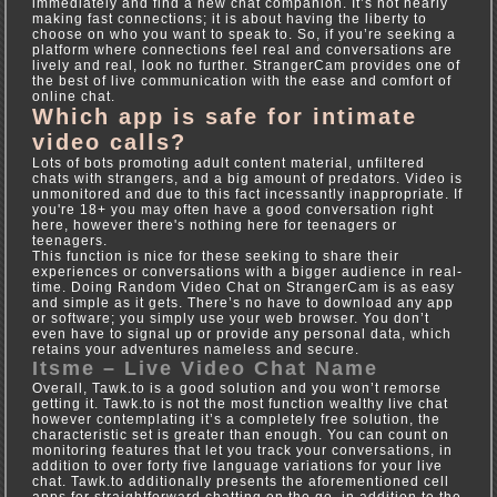
immediately and find a new chat companion. It’s not nearly
making fast connections; it is about having the liberty to
choose on who you want to speak to. So, if you’re seeking a
platform where connections feel real and conversations are
lively and real, look no further. StrangerCam provides one of
the best of live communication with the ease and comfort of
online chat.
Which app is safe for intimate
video calls?
Lots of bots promoting adult content material, unfiltered
chats with strangers, and a big amount of predators. Video is
unmonitored and due to this fact incessantly inappropriate. If
you're 18+ you may often have a good conversation right
here, however there's nothing here for teenagers or
teenagers.
This function is nice for these seeking to share their
experiences or conversations with a bigger audience in real-
time. Doing Random Video Chat on StrangerCam is as easy
and simple as it gets. There’s no have to download any app
or software; you simply use your web browser. You don’t
even have to signal up or provide any personal data, which
retains your adventures nameless and secure.
Itsme – Live Video Chat Name
Overall, Tawk.to is a good solution and you won’t remorse
getting it. Tawk.to is not the most function wealthy live chat
however contemplating it’s a completely free solution, the
characteristic set is greater than enough. You can count on
monitoring features that let you track your conversations, in
addition to over forty five language variations for your live
chat. Tawk.to additionally presents the aforementioned cell
apps for straightforward chatting on the go, in addition to the