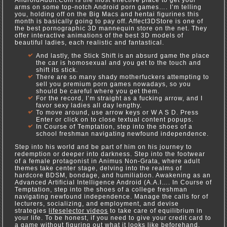
AndroidAdult.Com is the most effective place to get your
arms on some top-notch Android porn games…. I’m telling
you, holding off on the Big Macs and hentai figurines this
month is basically going to pay off. Affect3DStore is one of
the best pornographic 3D mannequin store on the net. They
offer interactive animations of the best 3D models of
beautiful ladies, each realistic and fantastical.
And lastly, the Stick Shift is an absurd game the place
the car is homosexual and you get to the touch and
shift its stick.
There are so many shady motherfuckers attempting to
sell you premium porn games nowadays, so you
should be careful where you get them.
For the record, I’m straight as a fucking arrow, and I
favor sexy ladies all day lengthy.
To move around, use arrow keys or W A S D. Press
Enter or click on to close textual content popups.
In Course of Temptation, step into the shoes of a
school freshman navigating newfound independence.
Step into his world and be part of him on his journey to
redemption or deeper into darkness. Step into the footwear
of a female protagonist in Animus Non-Grata, where adult
themes take center stage, delving into the realms of
hardcore BDSM, bondage, and humiliation. Awakening as an
Advanced Artificial Intelligence Android (A.A.I…. In Course of
Temptation, step into the shoes of a college freshman
navigating newfound independence. Manage the calls for of
lecturers, socializing, and employment, and devise
strategies
lifeselector videos
to take care of equilibrium in
your life. To be honest, if you need to give your credit card to
a game without figuring out what it looks like beforehand,