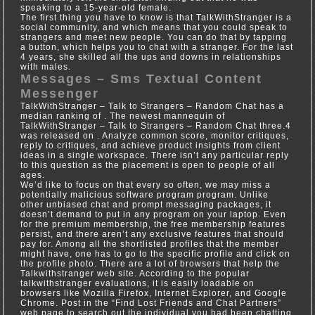
speaking to a 15-year-old female.
The first thing you have to know is that TalkWithStranger is a
social community, and which means that you could speak to
strangers and meet new people. You can do that by tapping
a button, which helps you to chat with a stranger. For the last
4 years, she skilled all the ups and downs in relationships
with males.
Messages – Sms Textual Content
Messenger
TalkWithStranger – Talk to Strangers – Random Chat has a
median ranking of . ​The newest mannequin of
TalkWithStranger – Talk to Strangers – Random Chat three.4​ ​​
was ​released on ​. Analyze common score, monitor critiques,
reply to critiques, and achieve product insights from client
ideas in a single workspace. There isn’t any particular reply
to this question as the placement is open to people of all
ages.
We’d like to focus on that every so often, we may miss a
potentially malicious software program program. Unlike
other unbiased chat and prompt messaging packages, it
doesn’t demand to put in any program on your laptop. Even
for the premium membership, the free membership features
persist, and there aren’t any exclusive features that should
pay for. Among all the shortlisted profiles that the member
might have, one has to go to the specific profile and click on
the profile photo. There are a lot of browsers that help the
Talkwithstranger web site. According to the popular
talkwithstranger evaluations, it is easily loadable on
browsers like Mozilla Firefox, Internet Explorer, and Google
Chrome. Post in the “Find Lost Friends and Chat Partners”
web page to search out the individual you had been chatting