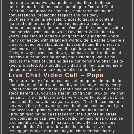
there are alternative chat platforms out there in these
international locations, corresponding to Emerald Chat.
Emerald Chat provides a secure, moderated setting for
conversations, promoting respect and positivity.
But there are definitely safer places to get cute content
material online that don’t put youngsters at such a high
threat of inappropriate content. Omegle, the nameless video
chat service, was shut down in November 2023 after 14
years. The closure ended a long term for a platform where
many connected with strangers worldwide. Despite Omegle’s
closure, questions stay about its security and the privacy of
customers. In this submit, we’ll explain what occurred to
Omegle, why it was shut down, and have a look at the most
effective alternatives for anonymous chatting. We’ll also
discuss the risks of utilizing these platforms and offer tips to
keep protected. As a toddler, my dad and mom warned me of
the potential risks of talking to folks I didn’t know.
Live Chat Video Call – Popa
There are plenty of other customization options beneath the
chat widget tab, and you’ll modify and change nearly every
widget conduct functionality that’s available. With all these
steps behind us, you can start utilizing your Tawk.to live chat
instantly. The interface may be very properly thought out; it’s
clear and it’s easy to navigate always. The left facet menu
serves as the primary entry level to all subsections, and you
can access all primary instruments at the high panel.
Through fascinating case research, the authors illustrate
how companies can leverage prediction machines to realize
a competitive edge and increase effectivity across many
various fields. On the web, which is the place I’ve been
testing generative AI apps, they all characteristic barely