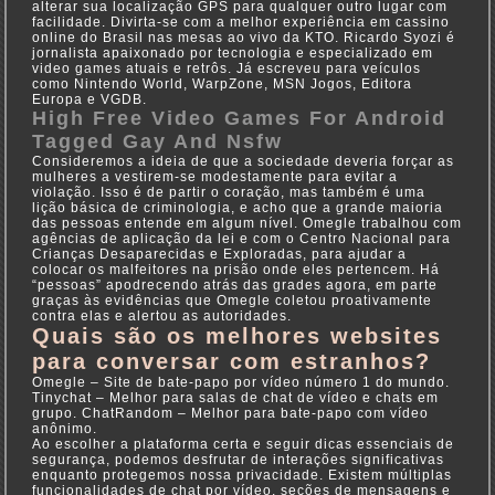
alterar sua localização GPS para qualquer outro lugar com
facilidade. Divirta-se com a melhor experiência em cassino
online do Brasil nas mesas ao vivo da KTO. Ricardo Syozi é
jornalista apaixonado por tecnologia e especializado em
video games atuais e retrôs. Já escreveu para veículos
como Nintendo World, WarpZone, MSN Jogos, Editora
Europa e VGDB.
High Free Video Games For Android
Tagged Gay And Nsfw
Consideremos a ideia de que a sociedade deveria forçar as
mulheres a vestirem-se modestamente para evitar a
violação. Isso é de partir o coração, mas também é uma
lição básica de criminologia, e acho que a grande maioria
das pessoas entende em algum nível. Omegle trabalhou com
agências de aplicação da lei e com o Centro Nacional para
Crianças Desaparecidas e Exploradas, para ajudar a
colocar os malfeitores na prisão onde eles pertencem. Há
“pessoas” apodrecendo atrás das grades agora, em parte
graças às evidências que Omegle coletou proativamente
contra elas e alertou as autoridades.
Quais são os melhores websites
para conversar com estranhos?
Omegle – Site de bate-papo por vídeo número 1 do mundo.
Tinychat – Melhor para salas de chat de vídeo e chats em
grupo. ChatRandom – Melhor para bate-papo com vídeo
anônimo.
Ao escolher a plataforma certa e seguir dicas essenciais de
segurança, podemos desfrutar de interações significativas
enquanto protegemos nossa privacidade. Existem múltiplas
funcionalidades de chat por vídeo, seções de mensagens e