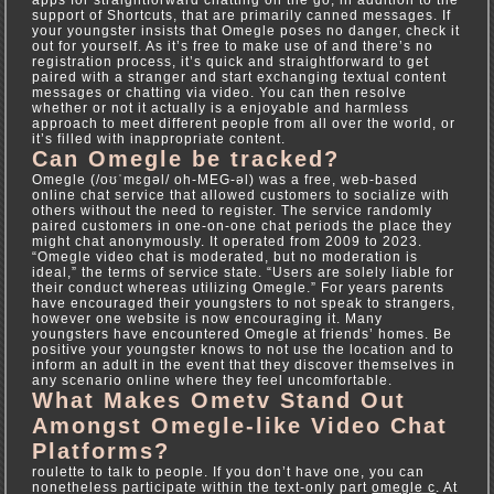
support of Shortcuts, that are primarily canned messages. If
your youngster insists that Omegle poses no danger, check it
out for yourself. As it’s free to make use of and there’s no
registration process, it’s quick and straightforward to get
paired with a stranger and start exchanging textual content
messages or chatting via video. You can then resolve
whether or not it actually is a enjoyable and harmless
approach to meet different people from all over the world, or
it’s filled with inappropriate content.
Can Omegle be tracked?
Omegle (/oʊˈmɛɡəl/ oh-MEG-əl) was a free, web-based
online chat service that allowed customers to socialize with
others without the need to register. The service randomly
paired customers in one-on-one chat periods the place they
might chat anonymously. It operated from 2009 to 2023.
“Omegle video chat is moderated, but no moderation is
ideal,” the terms of service state. “Users are solely liable for
their conduct whereas utilizing Omegle.” For years parents
have encouraged their youngsters to not speak to strangers,
however one website is now encouraging it. Many
youngsters have encountered Omegle at friends’ homes. Be
positive your youngster knows to not use the location and to
inform an adult in the event that they discover themselves in
any scenario online where they feel uncomfortable.
What Makes Ometv Stand Out
Amongst Omegle-like Video Chat
Platforms?
roulette to talk to people. If you don’t have one, you can
nonetheless participate within the text-only part
omegle c
. At