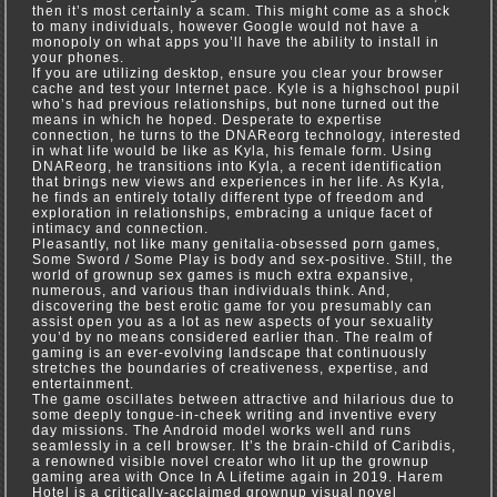
then it’s most certainly a scam. This might come as a shock
to many individuals, however Google would not have a
monopoly on what apps you’ll have the ability to install in
your phones.
If you are utilizing desktop, ensure you clear your browser
cache and test your Internet pace. Kyle is a highschool pupil
who’s had previous relationships, but none turned out the
means in which he hoped. Desperate to expertise
connection, he turns to the DNAReorg technology, interested
in what life would be like as Kyla, his female form. Using
DNAReorg, he transitions into Kyla, a recent identification
that brings new views and experiences in her life. As Kyla,
he finds an entirely totally different type of freedom and
exploration in relationships, embracing a unique facet of
intimacy and connection.
Pleasantly, not like many genitalia-obsessed porn games,
Some Sword / Some Play is body and sex-positive. Still, the
world of grownup sex games is much extra expansive,
numerous, and various than individuals think. And,
discovering the best erotic game for you presumably can
assist open you as a lot as new aspects of your sexuality
you’d by no means considered earlier than. The realm of
gaming is an ever-evolving landscape that continuously
stretches the boundaries of creativeness, expertise, and
entertainment.
The game oscillates between attractive and hilarious due to
some deeply tongue-in-cheek writing and inventive every
day missions. The Android model works well and runs
seamlessly in a cell browser. It’s the brain-child of Caribdis,
a renowned visible novel creator who lit up the grownup
gaming area with Once In A Lifetime again in 2019. Harem
Hotel is a critically-acclaimed grownup visual novel