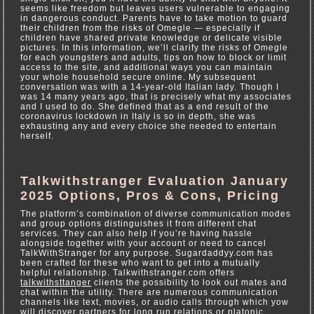
seems like freedom but leaves users vulnerable to engaging
in dangerous conduct. Parents have to take motion to guard
their children from the risks of Omegle — especially if
children have shared private knowledge or delicate visible
pictures. In this information, we’ll clarify the risks of Omegle
for each youngsters and adults, tips on how to block or limit
access to the site, and additional ways you can maintain
your whole household secure online. My subsequent
conversation was with a 14-year-old Italian lady. Though I
was 14 many years ago, that is precisely what my associates
and I used to do. She defined that as a end result of the
coronavirus lockdown in Italy is so in depth, she was
exhausting any and every choice she needed to entertain
herself.
Talkwithstranger Evaluation January
2025 Options, Pros & Cons, Pricing
The platform’s combination of diverse communication modes
and group options distinguishes it from different chat
services. They can also help if you’re having hassle
alongside together with your account or need to cancel
TalkWithStranger for any purpose. Sugardaddyy.com has
been crafted for these who want to get into a mutually
helpful relationship. Talkwithstranger.com offers
talkwithsttanger
clients the possibility to look out mates and
chat within the utility. There are numerous communication
channels like text, movies, or audio calls through which yow
will discover partners for long run relations or platonic