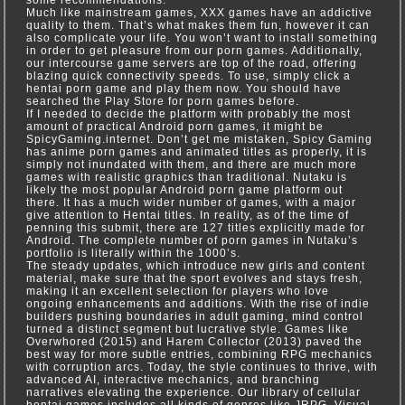
some recommendations.
Much like mainstream games, XXX games have an addictive
quality to them. That’s what makes them fun, however it can
also complicate your life. You won’t want to install something
in order to get pleasure from our porn games. Additionally,
our intercourse game servers are top of the road, offering
blazing quick connectivity speeds. To use, simply click a
hentai porn game and play them now. You should have
searched the Play Store for porn games before.
If I needed to decide the platform with probably the most
amount of practical Android porn games, it might be
SpicyGaming.internet. Don’t get me mistaken, Spicy Gaming
has anime porn games and animated titles as properly, it is
simply not inundated with them, and there are much more
games with realistic graphics than traditional. Nutaku is
likely the most popular Android porn game platform out
there. It has a much wider number of games, with a major
give attention to Hentai titles. In reality, as of the time of
penning this submit, there are 127 titles explicitly made for
Android. The complete number of porn games in Nutaku’s
portfolio is literally within the 1000’s.
The steady updates, which introduce new girls and content
material, make sure that the sport evolves and stays fresh,
making it an excellent selection for players who love
ongoing enhancements and additions. With the rise of indie
builders pushing boundaries in adult gaming, mind control
turned a distinct segment but lucrative style. Games like
Overwhored (2015) and Harem Collector (2013) paved the
best way for more subtle entries, combining RPG mechanics
with corruption arcs. Today, the style continues to thrive, with
advanced AI, interactive mechanics, and branching
narratives elevating the experience. Our library of cellular