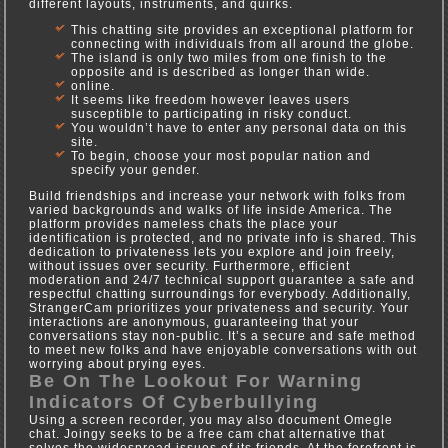
different layouts, instruments, and quirks.
This chatting site provides an exceptional platform for
connecting with individuals from all around the globe.
The island is only two miles from one finish to the
opposite and is described as longer than wide.
online.
It seems like freedom however leaves users
susceptible to participating in risky conduct.
You wouldn’t have to enter any personal data on this
site.
To begin, choose your most popular nation and
specify your gender.
Build friendships and increase your network with folks from
varied backgrounds and walks of life inside America. The
platform provides nameless chats the place your
identification is protected, and no private info is shared. This
dedication to privateness lets you explore and join freely,
without issues over security. Furthermore, efficient
moderation and 24/7 technical support guarantee a safe and
respectful chatting surroundings for everybody. Additionally,
StrangerCam prioritizes your privateness and security. Your
interactions are anonymous, guaranteeing that your
conversations stay non-public. It’s a secure and safe method
to meet new folks and have enjoyable conversations with out
worrying about prying eyes.
Be On The Lookout For Warning
Indicators Of Cyberbullying
Using a screen recorder, you may also document Omegle
chat. Joingy seeks to be a free cam chat alternative that
solves the widespread issues of its friends. At the forefront is