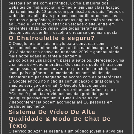
pessoais online com estranhos. Como a maioria dos
websites de mídia social, o Omegle tem uma classificação
etária mínima de 13 anos com permissão dos pais. Todos os
web sites e aplicativos parecem compartilhar os mesmos
recursos e propósitos, mas apenas alguns estão vinculados
ao Omegle. Para aproveitar de verdade o site, entre em
diferentes chats por vídeo, use todas ferramentas
disponíveis e, por fim, escolha o recurso que mais gosta.
O Chatroulette é seguro?
O Omegle, o site mais in style para conversar com
desconhecidos online, chegou ao fim na última quarta-feira
(8). A plataforma estava no ar desde 2009 e ganhou ainda
mais notoriedade durante a pandemia.
Ele coloca os usuários em pares aleatórios, oferecendo uma
chamada de vídeo interativa. Os usuários podem filtrar com
que pessoas querem conversar a partir de características
como país e gênero – aumentando as possibilities de
encontrar um par adequado de acordo com as preferências.
O Google entrou no nicho da comunicação digital com um
simples serviço de e-mail. O Google Chat é um dos
melhores aplicativos gratuitos de videoconferência para
PCs. Você pode fazer videochamadas gratuitas para
qualquer pessoa com um ID Gmail. As salas de
videoconferência podem acomodar até 10 pessoas em
qualquer momento.
Sistema De Vídeo De Alta
Qualidade & Modo De Chat De
Texto
O serviço do Azar se destina a um público jovem e ativo que