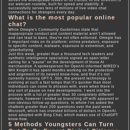
our webcam roulette, built for speed and stability. It
successfully serves tens of millions of live video chat
connections for strangers every day.
What is the most popular online
chat?
While Omegle's Community Guidelines state that
inappropriate conduct and content material aren’t allowed
and can lead to bans, they're not often enforced. Omegle has
5 important risks on its platform: online predators, exposure
to specific content, malware, exposure to extremism, and
cyberbullying.
Just this week, greater than a thousand tech leaders and
synthetic intelligence specialists signed an open letter
calling for a “pause” on the development of those AI
merchandise. A spokesperson for OpenAI informed WIRED’s
Will Knight it has spent months working on the protection
and alignment of its newest know-how, and that it’s not
currently training GPT-5. Still, the present technology is
evolving at such a fast tempo that it’s quicker than most
individuals can come to phrases with, even when there is
any sort of pause on new developments. I went into the
process with a list of greater than 30 completely different
prompts, however I ended up branching off with apparent or
non-obvious follow-up questions. In whole I’ve asked the
chatbots greater than 200 questions over the past week.
Microsoft, which has invested billions of dollars in OpenAI,
soon adopted with Bing Chat, which makes use of ChatGPT
know-how.
5 Methods Youngsters Can Turn