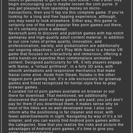
hours of gameplay to get to the next scene. That’s after they
begin encouraging you to maybe loosen the coin purse. If
you get pleasure from spending money on micro-
transactions, then you’ll fap via this complete game. If you’re
looking for a long and free fapping experience, although,
you may need to look elsewhere. Either way, this game is
certainly one of the most popular free porn games out there,
so it’s certainly price a attempt.
Neversoft aims to discover and publish games with top-notch
gameplay and high-quality adult content material. In addition
to our core rules of prime quality, innovation, and
professionalism, variety, and globalization are additionally
our ongoing objectives. Let’s Play With Nanai is a hentai VR
game that focuses on interactivity and immersion, offering a
extra hands-on expertise than commonplace animated
content. Designed particularly for VR, it lets players engage
with Nanai, a “virtual girlfriend”, in a fully 3D area, with
smooth animations and responsive mechanics that make
Nanai come alive. Aside from Steam, Nutaku is the other
biggest porn gaming hub. It’s a site exclusively for grownup
games and finest recognized for hentai-style free-to-play
browser games.
A curated list of porn games available on browser or out
there for download. That mentioned, we additionally
discovered that most of those games are paid; you just don’t
pay for them if you download them. It makes sense why so
most of the titles are so well-developed now. I also can
inform why the positioning is far cleaner and nicer, with
fewer advertisements in sight. Navigating by way of it’s a lot
simpler, and you can easily find Android porn games within
the categories. Now that you realize the risks and picture the
advantages of Android porn games, it’s time to give you