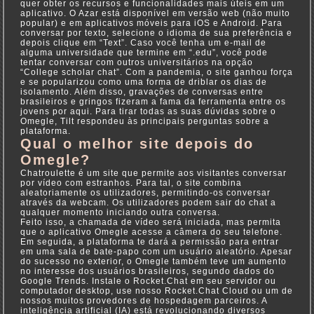
quer obter os recursos e funcionalidades mais úteis em um
aplicativo. O Azar está disponível em versão web (não muito
popular) e em aplicativos móveis para iOS e Android. Para
conversar por texto, selecione o idioma de sua preferência e
depois clique em “Text”. Caso você tenha um e-mail de
alguma universidade que termine em “.edu”, você pode
tentar conversar com outros universitários na opção
“College scholar chat”. Com a pandemia, o site ganhou força
e se popularizou como uma forma de driblar os dias de
isolamento. Além disso, gravações de conversas entre
brasileiros e gringos fizeram a fama da ferramenta entre os
jovens por aqui. Para tirar todas as suas dúvidas sobre o
Omegle, Tilt respondeu às principais perguntas sobre a
plataforma.
Qual o melhor site depois do
Omegle?
Chatroulette é um site que permite aos visitantes conversar
por vídeo com estranhos. Para tal, o site combina
aleatoriamente os utilizadores, permitindo-os conversar
através da webcam. Os utilizadores podem sair do chat a
qualquer momento iniciando outra conversa.
Feito isso, a chamada de vídeo será iniciada, mas permita
que o aplicativo Omegle acesse a câmera do seu telefone.
Em seguida, a plataforma te dará a permissão para entrar
em uma sala de bate-papo com um usuário aleatório. Apesar
do sucesso no exterior, o Omegle também teve um aumento
no interesse dos usuários brasileiros, segundo dados do
Google Trends. Instale o Rocket.Chat em seu servidor ou
computador desktop, use nosso Rocket.Chat Cloud ou um de
nossos muitos provedores de hospedagem parceiros. A
inteligência artificial (IA) está revolucionando diversos