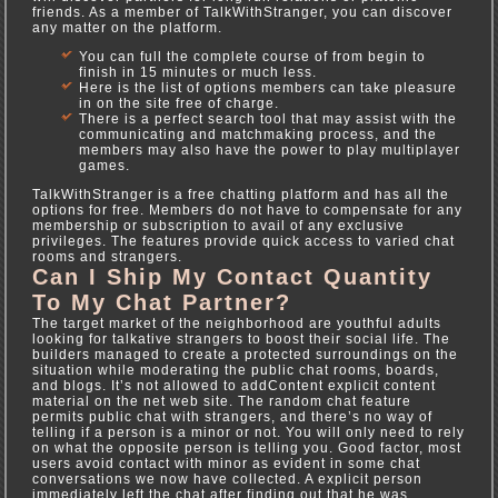
friends. As a member of TalkWithStranger, you can discover
any matter on the platform.
You can full the complete course of from begin to
finish in 15 minutes or much less.
Here is the list of options members can take pleasure
in on the site free of charge.
There is a perfect search tool that may assist with the
communicating and matchmaking process, and the
members may also have the power to play multiplayer
games.
TalkWithStranger is a free chatting platform and has all the
options for free. Members do not have to compensate for any
membership or subscription to avail of any exclusive
privileges. The features provide quick access to varied chat
rooms and strangers.
Can I Ship My Contact Quantity
To My Chat Partner?
The target market of the neighborhood are youthful adults
looking for talkative strangers to boost their social life. The
builders managed to create a protected surroundings on the
situation while moderating the public chat rooms, boards,
and blogs. It’s not allowed to addContent explicit content
material on the net web site. The random chat feature
permits public chat with strangers, and there’s no way of
telling if a person is a minor or not. You will only need to rely
on what the opposite person is telling you. Good factor, most
users avoid contact with minor as evident in some chat
conversations we now have collected. A explicit person
immediately left the chat after finding out that he was