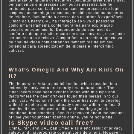
uma plataforma para os usuários compartilharem suas vidas,
pensamentos e interesses com outras pessoas. Ele foi
projetado para ser fácil de usar, com um processo de login
simples que se integra a contas de mídia social ou números
de telefone, facilitando o acesso dos usuários à experiência.
O foco do Cherry LIVE na interação ao vivo o posiciona
como uma ferramenta contemporânea para exploração
social e entretenimento. Dependendo do seu nível de
conforto e do que você procura em uma conversa, esse pode
ser um recurso decisivo. A importância do melhor aplicativo
de chat de vídeo com estranhos também reside em seu
potencial para aprendizagem de idiomas e intercâmbio
cultural.
What’s Omegle And Why Are Kids On
It?
The hops were Ariana and hüll melon which resulted in a
extremely funky extra brut nearly brut natural cider. The
cider lovers have been over the moon with this type and
that’s where the beer drinkers found their means in to our
cider vary. Personally I think the cider has room to develop
within the bottle and has already done so within the final 2
months. It has mellowed a little and heading again to
additional brut standing. If you’re involved about the amount
of time your youngster spends online, you’re not alone.
Is Skype video call free?
China, Iran, and UAE ban Omegle as a end result of privacy,
safety, and inappropriate content considerations. However,