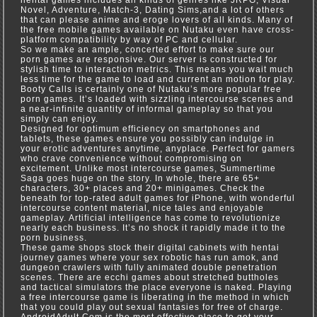
hentai games includes all kinds of genres like JRPG, Visual
Novel, Adventure, Match-3, Dating Sims,and a lot of others
that can please anime and eroge lovers of all kinds. Many of
the free mobile games available on Nutaku even have cross-
platform compatibility by way of PC and cellular.
So we make an ample, concerted effort to make sure our
porn games are responsive. Our server is constructed for
stylish time to interaction metrics. This means you wait much
less time for the game to load and current an motion for play.
Booty Calls is certainly one of Nutaku’s more popular free
porn games. It’s loaded with sizzling intercourse scenes and
a near-infinite quantity of informal gameplay so that you
simply can enjoy.
Designed for optimum efficiency on smartphones and
tablets, these games ensure you possibly can indulge in
your erotic adventures anytime, anyplace. Perfect for gamers
who crave convenience without compromising on
excitement. Unlike most intercourse games, Summertime
Saga goes huge on the story. In whole, there are 65+
characters, 30+ places and 20+ minigames. Check the
beneath for top-rated adult games for iPhone, with wonderful
intercourse content material, nice tales and enjoyable
gameplay. Artificial intelligence has come to revolutionize
nearly each business. It’s no shock it rapidly made it to the
porn business.
These game shops stock their digital cabinets with hentai
journey games where your sex robotic has run amok, and
dungeon crawlers with fully animated double penetration
scenes. There are ecchi games about stretched buttholes
and tactical simulators the place everyone is naked. Playing
a free intercourse game is liberating in the method in which
that you could play out sexual fantasies for free of charge.