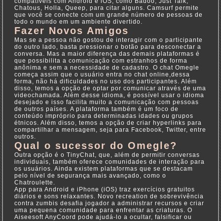
compatíveis com Android e iOS, como Badoo, Just Talk,
Chatous, Holla, Queep, para citar alguns. Camsurf permite
que você se conecte com um grande número de pessoas de
todo o mundo em um ambiente divertido.
Fazer Novos Amigos
Mas se a pessoa não gostou de interagir com o participante
do outro lado, basta pressionar o botão para desconectar a
conversa. Mas a maior diferença das demais plataformas é
que possibilita a comunicação com estranhos de forma
anônima e sem a necessidade de cadastro. O chat Omegle
começa assim que o usuário entra no chat online,dessa
forma, não há dificuldades no uso dos participantes. Além
disso, temos a opção de optar por comunicar através de uma
videochamada. Além desse idioma, é possível usar o idioma
desejado e isso facilita muito a comunicação com pessoas
de outros países. A plataforma também é um foco de
conteúdo impróprio para determinadas idades ou grupos
étnicos. Além disso, temos a opção de criar hyperlinks para
compartilhar a mensagem, seja para Facebook, Twitter, entre
outros.
Qual o sucessor do Omegle?
Outra opção é o TinyChat, que, além de permitir conversas
individuais, também oferece comunidades de interação para
os usuários. Ainda existem plataformas que se destacam
pelo nível de segurança mais avançado, como o
Chatroulette.
App para Android e iPhone (iOS) traz exercícios gratuitos
diários e sons relaxantes. Novo recreation de sobrevivência
contra zumbis desafia jogador a administrar recursos e criar
uma pequena comunidade para enfrentar as criaturas. O
Aiseesoft AnyCoord pode ajudá-lo a ocultar, falsificar ou