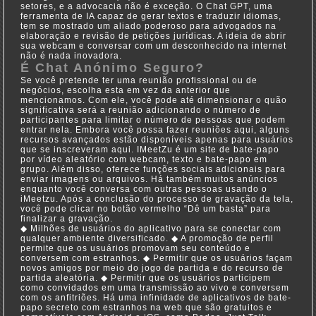
setores, e a advocacia não é exceção. O Chat GPT, uma
ferramenta de IA capaz de gerar textos e traduzir idiomas,
tem se mostrado um aliado poderoso para advogados na
elaboração e revisão de petições jurídicas. A ideia de abrir
sua webcam e conversar com um desconhecido na internet
não é nada inovadora.
É Chat Anónimo Seguro?
Se você pretende ter uma reunião profissional ou de
negócios, escolha esta em vez da anterior que
mencionamos. Com ele, você pode até dimensionar o quão
significativa será a reunião adicionando o número de
participantes para limitar o número de pessoas que podem
entrar nela. Embora você possa fazer reuniões aqui, alguns
recursos avançados estão disponíveis apenas para usuários
que se inscreveram aqui. IMeetZu é um site de bate-papo
por vídeo aleatório com webcam, texto e bate-papo em
grupo. Além disso, oferece funções sociais adicionais para
enviar imagens ou arquivos. Há também muitos anúncios
enquanto você conversa com outras pessoas usando o
iMeetzu. Após a conclusão do processo de gravação da tela,
você pode clicar no botão vermelho “Dê um basta” para
finalizar a gravação.
◆ Milhões de usuários do aplicativo para se conectar com
qualquer ambiente diversificado. ◆ A promoção de perfil
permite que os usuários promovam seu conteúdo e
conversem com estranhos. ◆ Permitir que os usuários façam
novos amigos por meio do jogo de partida e do recurso de
partida aleatória. ◆ Permitir que os usuários participem
como convidados em uma transmissão ao vivo e conversem
com os anfitriões. Há uma infinidade de aplicativos de bate-
papo secreto com estranhos na web que são gratuitos e