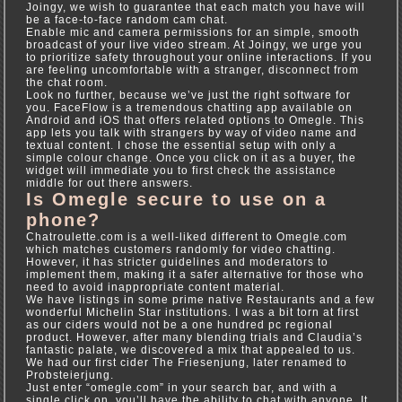
Joingy, we wish to guarantee that each match you have will
be a face-to-face random cam chat.
Enable mic and camera permissions for an simple, smooth
broadcast of your live video stream. At Joingy, we urge you
to prioritize safety throughout your online interactions. If you
are feeling uncomfortable with a stranger, disconnect from
the chat room.
Look no further, because we’ve just the right software for
you. FaceFlow is a tremendous chatting app available on
Android and iOS that offers related options to Omegle. This
app lets you talk with strangers by way of video name and
textual content. I chose the essential setup with only a
simple colour change. Once you click on it as a buyer, the
widget will immediate you to first check the assistance
middle for out there answers.
Is Omegle secure to use on a
phone?
Chatroulette.com is a well-liked different to Omegle.com
which matches customers randomly for video chatting.
However, it has stricter guidelines and moderators to
implement them, making it a safer alternative for those who
need to avoid inappropriate content material.
We have listings in some prime native Restaurants and a few
wonderful Michelin Star institutions. I was a bit torn at first
as our ciders would not be a one hundred pc regional
product. However, after many blending trials and Claudia’s
fantastic palate, we discovered a mix that appealed to us.
We had our first cider The Friesenjung, later renamed to
Probsteierjung.
Just enter “omegle.com” in your search bar, and with a
single click on, you’ll have the ability to chat with anyone. It