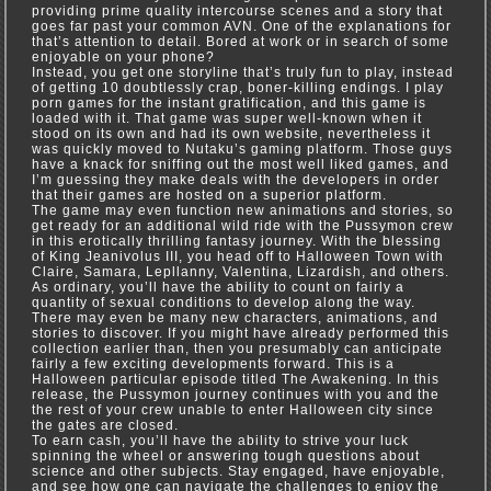
providing prime quality intercourse scenes and a story that
goes far past your common AVN. One of the explanations for
that’s attention to detail. Bored at work or in search of some
enjoyable on your phone?
Instead, you get one storyline that’s truly fun to play, instead
of getting 10 doubtlessly crap, boner-killing endings. I play
porn games for the instant gratification, and this game is
loaded with it. That game was super well-known when it
stood on its own and had its own website, nevertheless it
was quickly moved to Nutaku’s gaming platform. Those guys
have a knack for sniffing out the most well liked games, and
I’m guessing they make deals with the developers in order
that their games are hosted on a superior platform.
The game may even function new animations and stories, so
get ready for an additional wild ride with the Pussymon crew
in this erotically thrilling fantasy journey. With the blessing
of King Jeanivolus III, you head off to Halloween Town with
Claire, Samara, Lepllanny, Valentina, Lizardish, and others.
As ordinary, you’ll have the ability to count on fairly a
quantity of sexual conditions to develop along the way.
There may even be many new characters, animations, and
stories to discover. If you might have already performed this
collection earlier than, then you presumably can anticipate
fairly a few exciting developments forward. This is a
Halloween particular episode titled The Awakening. In this
release, the Pussymon journey continues with you and the
the rest of your crew unable to enter Halloween city since
the gates are closed.
To earn cash, you’ll have the ability to strive your luck
spinning the wheel or answering tough questions about
science and other subjects. Stay engaged, have enjoyable,
and see how one can navigate the challenges to enjoy the