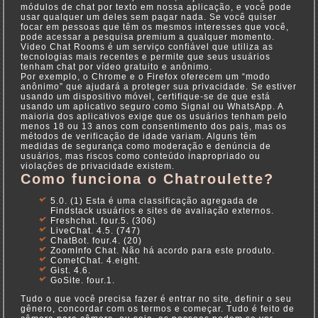
módulos de chat por texto em nossa aplicação, e você pode
usar qualquer um deles sem pagar nada. Se você quiser
focar em pessoas que têm os mesmos interesses que você,
pode acessar a pesquisa premium a qualquer momento.
Video Chat Rooms é um serviço confiável que utiliza as
tecnologias mais recentes e permite que seus usuários
tenham chat por vídeo gratuito e anônimo.
Por exemplo, o Chrome e o Firefox oferecem um “modo
anônimo” que ajudará a proteger sua privacidade. Se estiver
usando um dispositivo móvel, certifique-se de que está
usando um aplicativo seguro como Signal ou WhatsApp. A
maioria dos aplicativos exige que os usuários tenham pelo
menos 18 ou 13 anos com consentimento dos pais, mas os
métodos de verificação de idade variam. Alguns têm
medidas de segurança como moderação e denúncia de
usuários, mas riscos como conteúdo inapropriado ou
violações de privacidade existem.
Como funciona o Chatroulette?
5.0. (1) Esta é uma classificação agregada de
Findstack usuários e sites de avaliação externos.
Freshchat. four.5. (306)
LiveChat. 4.5. (747)
ChatBot. four.4. (20)
ZoomInfo Chat. Não há acordo para este produto.
CometChat. 4.eight.
Gist. 4.6.
GoSite. four.1.
Tudo o que você precisa fazer é entrar no site, definir o seu
gênero, concordar com os termos e começar. Tudo é feito de