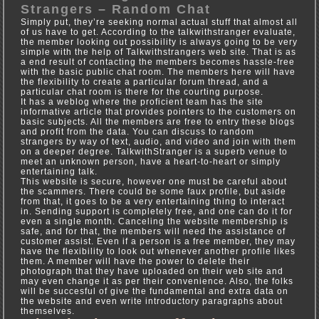
Strangers – Random Chat
Simply put, they’re seeking normal actual stuff that almost all
of us have to get. According to the talkwithstranger evaluate,
the member looking out possibility is always going to be very
simple with the help of Talkwithstrangers web site. That is as
a end result of contacting the members becomes hassle-free
with the basic public chat room. The members here will have
the flexibility to create a particular forum thread, and a
particular chat room is there for the courting purpose.
It has a weblog where the proficient team has the site
informative article that provides pointers to the customers on
basic subjects. All the members are free to entry these blogs
and profit from the data. You can discuss to random
strangers by way of text, audio, and video and join with them
on a deeper degree. TalkwithStranger is a superb venue to
meet an unknown person, have a heart-to-heart or simply
entertaining talk.
This website is secure, however one must be careful about
the scammers. There could be some faux profile, but aside
from that, it goes to be a very entertaining thing to interact
in. Sending support is completely free, and one can do it for
even a single month. Canceling the website membership is
safe, and for that, the members will need the assistance of
customer assist. Even if a person is a free member, they may
have the flexibility to look out whenever another profile likes
them. A member will have the power to delete their
photograph that they have uploaded on their web site and
may even change it as per their convenience. Also, the folks
will be succesful of give the fundamental and extra data on
the website and even write introductory paragraphs about
themselves.