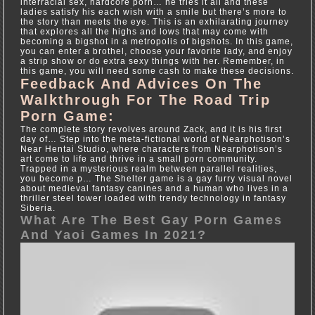
interracial sex, hardcore porn… he tries it all and these
ladies satisfy his each wish with a smile but there’s more to
the story than meets the eye. This is an exhilarating journey
that explores all the highs and lows that may come with
becoming a bigshot in a metropolis of bigshots. In this game,
you can enter a brothel, choose your favorite lady, and enjoy
a strip show or do extra sexy things with her. Remember, in
this game, you will need some cash to make these decisions.
Feedback And Advices On The
Walkthrough For The Road Trip
Porn Game:
The complete story revolves around Zack, and it is his first
day of… Step into the meta-fictional world of Nearphotison’s
Near Hentai Studio, where characters from Nearphotison’s
art come to life and thrive in a small porn community.
Trapped in a mysterious realm between parallel realities,
you become p… The Shelter game is a gay furry visual novel
about medieval fantasy canines and a human who lives in a
thriller steel tower loaded with trendy technology in fantasy
Siberia.
What Are The Best Gay Porn Games
And Yaoi Games In 2021?