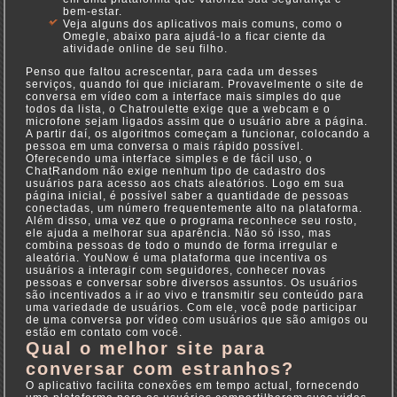
bem-estar.
Veja alguns dos aplicativos mais comuns, como o
Omegle, abaixo para ajudá-lo a ficar ciente da
atividade online de seu filho.
Penso que faltou acrescentar, para cada um desses
serviços, quando foi que iniciaram. Provavelmente o site de
conversa em vídeo com a interface mais simples do que
todos da lista, o Chatroulette exige que a webcam e o
microfone sejam ligados assim que o usuário abre a página.
A partir daí, os algoritmos começam a funcionar, colocando a
pessoa em uma conversa o mais rápido possível.
Oferecendo uma interface simples e de fácil uso, o
ChatRandom não exige nenhum tipo de cadastro dos
usuários para acesso aos chats aleatórios. Logo em sua
página inicial, é possível saber a quantidade de pessoas
conectadas, um número frequentemente alto na plataforma.
Além disso, uma vez que o programa reconhece seu rosto,
ele ajuda a melhorar sua aparência. Não só isso, mas
combina pessoas de todo o mundo de forma irregular e
aleatória. YouNow é uma plataforma que incentiva os
usuários a interagir com seguidores, conhecer novas
pessoas e conversar sobre diversos assuntos. Os usuários
são incentivados a ir ao vivo e transmitir seu conteúdo para
uma variedade de usuários. Com ele, você pode participar
de uma conversa por vídeo com usuários que são amigos ou
estão em contato com você.
Qual o melhor site para
conversar com estranhos?
O aplicativo facilita conexões em tempo actual, fornecendo