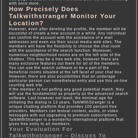
with once more.
How Precisely Does
Talkwithstranger Monitor Your
Location?
However, even after deleting the profile, the member will be
succesful of create a new account in a while. Any individual
can confirm the account with the assistance of e mail
addresses and even via their social media web sites. The
members will have the flexibility to choose the chat room
with the assistance of the search function. Moreover,
numerous neighborhood rooms are on the left side of the
chatbox. This may be a free web site, however there are
many exclusive features out there for all of the members.
You can use the search software or be a part of the
beneficial rooms situated at the left facet of your chat box.
However, there are also possibilities that an underage
particular person can nonetheless entry and use this on-line
courting web site.
If the member is not getting any good potential match, they
will use the fundamental as properly as the advanced search
software. Last however not least, the minimal age for
initiating the dialog is 13 years. TalkWithStranger is a
unique chatting platform that provides 100 percent free
providers. Members can textual content, audio, or video
messages with out upgrading to premium subscriptions.
TalkWithStranger is a wonderful international platform that
gives free entry to all members.
Your Evaluation For
Talkwithstranger – Discuss To