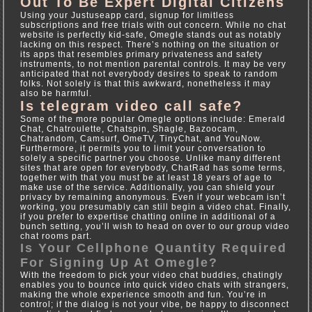
Out To Be Expert Digital Citizens
Using your Justuseapp card, signup for limitless
subscriptions and free trials with out concern. While no chat
website is perfectly kid-safe, Omegle stands out as notably
lacking on this respect. There’s nothing on the situation or
its apps that resembles primary privateness and safety
instruments, to not mention parental controls. It may be very
anticipated that not everybody desires to speak to random
folks. Not solely is that this awkward, nonetheless it may
also be harmful.
Is telegram video call safe?
Some of the more popular Omegle options include: Emerald
Chat, Chatroulette, Chatspin, Shagle, Bazoocam,
Chatrandom, Camsurf, OmeTV, TinyChat, and YouNow.
Furthermore, it permits you to limit your conversation to
solely a specific partner you choose. Unlike many different
sites that are open for everybody, ChatRad has some terms,
together with that you must be at least 18 years of age to
make use of the service. Additionally, you can shield your
privacy by remaining anonymous. Even if your webcam isn’t
working, you presumably can still begin a video chat. Finally,
if you prefer to expertise chatting online in additional of a
bunch setting, you’ll wish to head on over to our group video
chat rooms part.
Is Your Cellphone Quantity Required
For Signing Up At Omegle?
With the freedom to pick your video chat buddies, chatingly
enables you to bounce into quick video chats with strangers,
making the whole experience smooth and fun. You’re in
control; if the dialog is not your vibe, be happy to disconnect