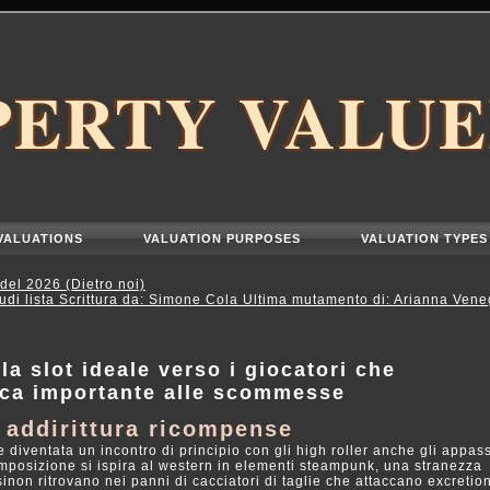
PERTY VALUE
VALUATIONS
VALUATION PURPOSES
VALUATION TYPES
del 2026 (Dietro noi)
udi lista Scrittura da: Simone Cola Ultima mutamento di: Arianna Ven
 slot ideale verso i giocatori che
tica importante alle scommesse
 addirittura ricompense
iventata un incontro di principio con gli high roller anche gli appass
mposizione si ispira al western in elementi steampunk, una stranezza
inon ritrovano nei panni di cacciatori di taglie che attaccano excretio