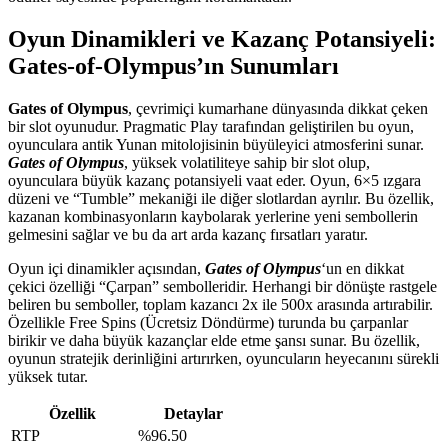
Oyun Dinamikleri ve Kazanç Potansiyeli:
Gates-of-Olympus’ın Sunumları
Gates of Olympus
, çevrimiçi kumarhane dünyasında dikkat çeken
bir slot oyunudur. Pragmatic Play tarafından geliştirilen bu oyun,
oyunculara antik Yunan mitolojisinin büyüleyici atmosferini sunar.
Gates of Olympus
, yüksek volatiliteye sahip bir slot olup,
oyunculara büyük kazanç potansiyeli vaat eder. Oyun, 6×5 ızgara
düzeni ve “Tumble” mekaniği ile diğer slotlardan ayrılır. Bu özellik,
kazanan kombinasyonların kaybolarak yerlerine yeni sembollerin
gelmesini sağlar ve bu da art arda kazanç fırsatları yaratır.
Oyun içi dinamikler açısından,
Gates of Olympus
‘un en dikkat
çekici özelliği “Çarpan” sembolleridir. Herhangi bir dönüşte rastgele
beliren bu semboller, toplam kazancı 2x ile 500x arasında artırabilir.
Özellikle Free Spins (Ücretsiz Döndürme) turunda bu çarpanlar
birikir ve daha büyük kazançlar elde etme şansı sunar. Bu özellik,
oyunun stratejik derinliğini artırırken, oyuncuların heyecanını sürekli
yüksek tutar.
Özellik
Detaylar
RTP
%96.50