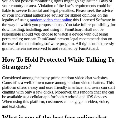
you do not possess monitoring rights might go against the Laws of
your country or area. Violation of the law’s requirements could be
liable to severe financial and legal penalties. Please seek the advice
of your individual authorized advisor for skilled opinions on the
legality of using
random video chat online
this Licensed Software in
the way in which you propose to use. You take full responsibility for
downloading, installing, and using it. FamiGuard shall not be
responsible should you choose to watch a device with out being
permitted to; nor can FamiGuard present legal recommendation on
the use of the monitoring software program. All rights not expressly
granted herein are reserved to and retained by FamiGuard.
How To Hold Protected While Talking To
Strangers?
Considered among the many prime random video chat websites,
Camsurf is a well-known name among random video chatters. This
platform offers a easy and user-friendly interface, and users can start
chatting with only a few clicks. Moreover, this random chat site can
be available as a cellular app for both Android and iOS devices.
When using this platform, customers can engage in video, voice,
and text chats.
What is one of the best free online chat