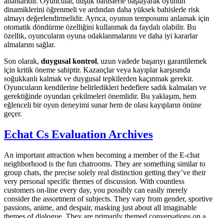
anahtarıdır. Oyuncular, düşük bahislerle başlayarak oyunun
dinamiklerini öğrenmeli ve ardından daha yüksek bahislerle risk
almayı değerlendirmelidir. Ayrıca, oyunun temposunu anlamak için
otomatik döndürme özelliğini kullanmak da faydalı olabilir. Bu
özellik, oyuncuların oyuna odaklanmalarını ve daha iyi kararlar
almalarını sağlar.
Son olarak,
duygusal kontrol
, uzun vadede başarıyı garantilemek
için kritik öneme sahiptir. Kazançlar veya kayıplar karşısında
soğukkanlı kalmak ve duygusal tepkilerden kaçınmak gerekir.
Oyuncuların kendilerine belirledikleri hedeflere sadık kalmaları ve
gerektiğinde oyundan çekilmeleri önemlidir. Bu yaklaşım, hem
eğlenceli bir oyun deneyimi sunar hem de olası kayıpların önüne
geçer.
Echat Cs Evaluation Archives
An important attraction when becoming a member of the E-chat
neighborhood is the fun chatrooms. They are something similar to
group chats, the precise solely real distinction getting they’ve their
very personal specific themes of discussion. With countless
customers on-line every day, you possibly can easily merely
consider the assortment of subjects. They vary from gender, sportive
passions, anime, and despair, masking just about all imaginable
themes of dialogue. They are primarily themed conversations on a