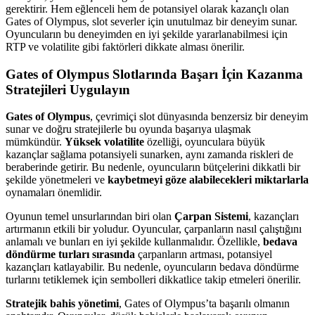
gerektirir. Hem eğlenceli hem de potansiyel olarak kazançlı olan
Gates of Olympus, slot severler için unutulmaz bir deneyim sunar.
Oyuncuların bu deneyimden en iyi şekilde yararlanabilmesi için
RTP ve volatilite gibi faktörleri dikkate alması önerilir.
Gates of Olympus Slotlarında Başarı İçin Kazanma
Stratejileri Uygulayın
Gates of Olympus
, çevrimiçi slot dünyasında benzersiz bir deneyim
sunar ve doğru stratejilerle bu oyunda başarıya ulaşmak
mümkündür.
Yüksek volatilite
özelliği, oyunculara büyük
kazançlar sağlama potansiyeli sunarken, aynı zamanda riskleri de
beraberinde getirir. Bu nedenle, oyuncuların bütçelerini dikkatli bir
şekilde yönetmeleri ve
kaybetmeyi göze alabilecekleri miktarlarla
oynamaları önemlidir.
Oyunun temel unsurlarından biri olan
Çarpan Sistemi
, kazançları
artırmanın etkili bir yoludur. Oyuncular, çarpanların nasıl çalıştığını
anlamalı ve bunları en iyi şekilde kullanmalıdır. Özellikle,
bedava
döndürme turları sırasında
çarpanların artması, potansiyel
kazançları katlayabilir. Bu nedenle, oyuncuların bedava döndürme
turlarını tetiklemek için sembolleri dikkatlice takip etmeleri önerilir.
Stratejik bahis yönetimi
, Gates of Olympus’ta başarılı olmanın