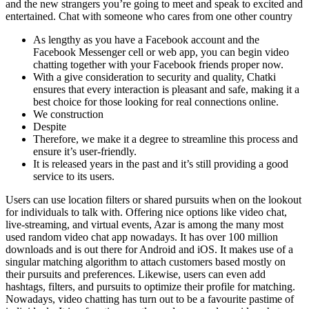
and the new strangers you’re going to meet and speak to excited and
entertained. Chat with someone who cares from one other country
As lengthy as you have a Facebook account and the
Facebook Messenger cell or web app, you can begin video
chatting together with your Facebook friends proper now.
With a give consideration to security and quality, Chatki
ensures that every interaction is pleasant and safe, making it a
best choice for those looking for real connections online.
We construction
Despite
Therefore, we make it a degree to streamline this process and
ensure it’s user-friendly.
It is released years in the past and it’s still providing a good
service to its users.
Users can use location filters or shared pursuits when on the lookout
for individuals to talk with. Offering nice options like video chat,
live-streaming, and virtual events, Azar is among the many most
used random video chat app nowadays. It has over 100 million
downloads and is out there for Android and iOS. It makes use of a
singular matching algorithm to attach customers based mostly on
their pursuits and preferences. Likewise, users can even add
hashtags, filters, and pursuits to optimize their profile for matching.
Nowadays, video chatting has turn out to be a favourite pastime of