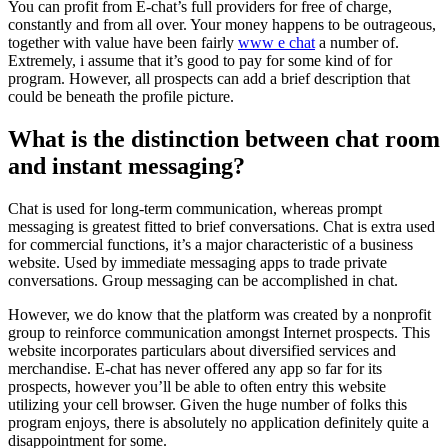
You can profit from E-chat’s full providers for free of charge,
constantly and from all over. Your money happens to be outrageous,
together with value have been fairly
www e chat
a number of.
Extremely, i assume that it’s good to pay for some kind of for
program. However, all prospects can add a brief description that
could be beneath the profile picture.
What is the distinction between chat room
and instant messaging?
Chat is used for long-term communication, whereas prompt
messaging is greatest fitted to brief conversations. Chat is extra used
for commercial functions, it’s a major characteristic of a business
website. Used by immediate messaging apps to trade private
conversations. Group messaging can be accomplished in chat.
However, we do know that the platform was created by a nonprofit
group to reinforce communication amongst Internet prospects. This
website incorporates particulars about diversified services and
merchandise. E-chat has never offered any app so far for its
prospects, however you’ll be able to often entry this website
utilizing your cell browser. Given the huge number of folks this
program enjoys, there is absolutely no application definitely quite a
disappointment for some.