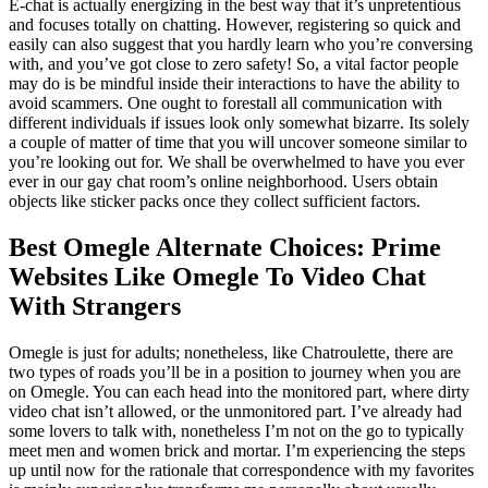
E-chat is actually energizing in the best way that it’s unpretentious
and focuses totally on chatting. However, registering so quick and
easily can also suggest that you hardly learn who you’re conversing
with, and you’ve got close to zero safety! So, a vital factor people
may do is be mindful inside their interactions to have the ability to
avoid scammers. One ought to forestall all communication with
different individuals if issues look only somewhat bizarre. Its solely
a couple of matter of time that you will uncover someone similar to
you’re looking out for. We shall be overwhelmed to have you ever
ever in our gay chat room’s online neighborhood. Users obtain
objects like sticker packs once they collect sufficient factors.
Best Omegle Alternate Choices: Prime
Websites Like Omegle To Video Chat
With Strangers
Omegle is just for adults; nonetheless, like Chatroulette, there are
two types of roads you’ll be in a position to journey when you are
on Omegle. You can each head into the monitored part, where dirty
video chat isn’t allowed, or the unmonitored part. I’ve already had
some lovers to talk with, nonetheless I’m not on the go to typically
meet men and women brick and mortar. I’m experiencing the steps
up until now for the rationale that correspondence with my favorites