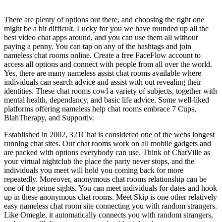
There are plenty of options out there, and choosing the right one
might be a bit difficult. Lucky for you we have rounded up all the
best video chat apps around, and you can use them all without
paying a penny. You can tap on any of the hashtags and join
nameless chat rooms online. Create a free FaceFlow account to
access all options and connect with people from all over the world.
Yes, there are many nameless assist chat rooms available where
individuals can search advice and assist with out revealing their
identities. These chat rooms cowl a variety of subjects, together with
mental health, dependancy, and basic life advice. Some well-liked
platforms offering nameless help chat rooms embrace 7 Cups,
BlahTherapy, and Supportiv.
Established in 2002, 321Chat is considered one of the webs longest
running chat sites. Our chat rooms work on all mobile gadgets and
are packed with options everybody can use. Think of ChatVille as
your virtual nightclub the place the party never stops, and the
individuals you meet will hold you coming back for more
repeatedly. Moreover, anonymous chat rooms relationship can be
one of the prime sights. You can meet individuals for dates and hook
up in these anonymous chat rooms. Meet Skip is one other relatively
easy nameless chat room site connecting you with random strangers.
Like Omegle, it automatically connects you with random strangers,