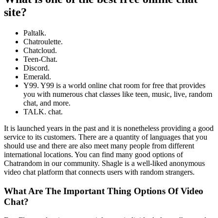
site?
Paltalk.
Chatroulette.
Chatcloud.
Teen-Chat.
Discord.
Emerald.
Y99. Y99 is a world online chat room for free that provides
you with numerous chat classes like teen, music, live, random
chat, and more.
TALK. chat.
It is launched years in the past and it is nonetheless providing a good
service to its customers. There are a quantity of languages that you
should use and there are also meet many people from different
international locations. You can find many good options of
Chatrandom in our community. Shagle is a well-liked anonymous
video chat platform that connects users with random strangers.
What Are The Important Thing Options Of Video
Chat?