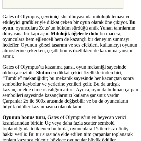
Gates of Olympus, çevrimiçi slot dünyasında mitolojik teması ve
etkileyici grafikleriyle dikkat çeken bir oyun olarak öne çıkıyor.
Bu
oyun
, oyunculara Zeus’un hüküm sürdüğü antik Yunan tanrılarının
dünyasına bir kapı açar.
Mitolojik öğelerle dolu
bu macera,
oyunculara hem eğlenceli hem de kazançlı bir deneyim sunmayı
hedefler. Oyunun görsel tasarımı ve ses efektleri, kullanıcıyı oyunun
atmosferine çekerken, çeşitli bonus özellikleri de kazanma şansını
artırır.
Gates of Olympus’ta kazanma şansı, oyun mekaniği sayesinde
oldukça caziptir.
Slotun
en dikkat çekici özelliklerinden biri,
“Tumble” mekaniğidir; bu mekanik sayesinde her kazançtan sonra
semboller kaybolur ve yerlerine yenileri gelir. Bu da ardışık
kazançlar elde etme olasılığını artırır. Ayrıca, oyunda bulunan çarpan
sembolleri sayesinde kazançlarınızı katlama şansınız vardır.
Çarpanlar 2x ile 500x arasında değişebilir ve bu da oyuncuların
büyük ödüller kazanmasına olanak tanır.
Oyunun bonus turu
, Gates of Olympus’un en heyecan verici
kısımlarından biridir. Üç veya daha fazla scatter sembolü
toplandığında tetiklenen bu turda, oyunculara 15 ücretsiz dönüş
hakkı verilir. Bu tur sırasında elde edilen tüm çarpanlar toplanarak
toplam kazanca eklenir, böylece oyuncular büyük ödüller