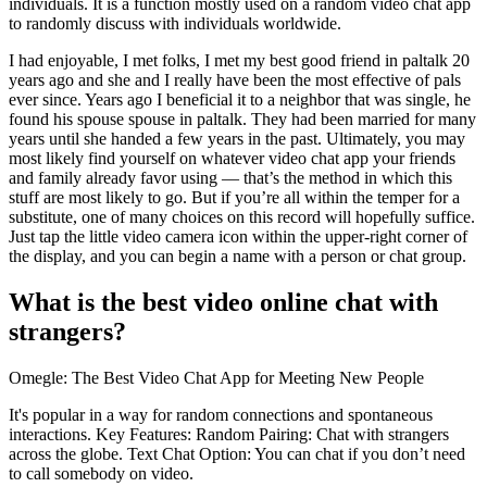
individuals. It is a function mostly used on a random video chat app
to randomly discuss with individuals worldwide.
I had enjoyable, I met folks, I met my best good friend in paltalk 20
years ago and she and I really have been the most effective of pals
ever since. Years ago I beneficial it to a neighbor that was single, he
found his spouse spouse in paltalk. They had been married for many
years until she handed a few years in the past. Ultimately, you may
most likely find yourself on whatever video chat app your friends
and family already favor using — that’s the method in which this
stuff are most likely to go. But if you’re all within the temper for a
substitute, one of many choices on this record will hopefully suffice.
Just tap the little video camera icon within the upper-right corner of
the display, and you can begin a name with a person or chat group.
What is the best video online chat with
strangers?
Omegle: The Best Video Chat App for Meeting New People
It's popular in a way for random connections and spontaneous
interactions. Key Features: Random Pairing: Chat with strangers
across the globe. Text Chat Option: You can chat if you don’t need
to call somebody on video.