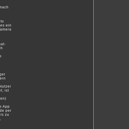
e
 nach
nto
es ein
 Kamera
at-
ch
e
ger
ern
Nutzer
, ist
hen)
ie App
nde per
is zu
,