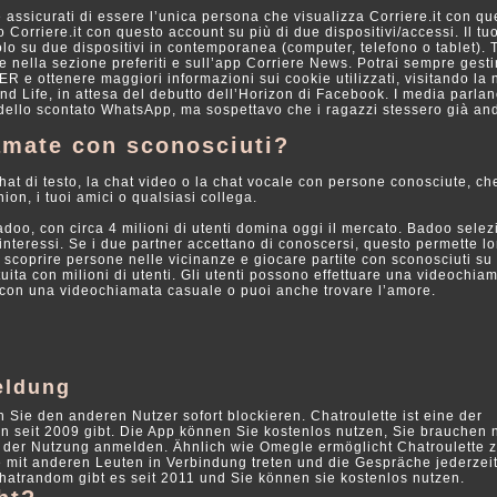
 e assicurati di essere l’unica persona che visualizza Corriere.it con qu
Corriere.it con questo account su più di due dispositivi/accessi. Il tu
lo su due dispositivi in contemporanea (computer, telefono o tablet). 
ale nella sezione preferiti e sull’app Corriere News. Potrai sempre gesti
 ottenere maggiori informazioni sui cookie utilizzati, visitando la 
 Life, in attesa del debutto dell’Horizon di Facebook. I media parla
 dello scontato WhatsApp, ma sospettavo che i ragazzi stessero già a
amate con sconosciuti?
hat di testo, la chat video o la chat vocale con persone conosciute, ch
on, i tuoi amici o qualsiasi collega.
adoo, con circa 4 milioni di utenti domina oggi il mercato. Badoo sele
interessi. Se i due partner accettano di conoscersi, questo permette lo
scoprire persone nelle vicinanze e giocare partite con sconosciuti su
uita con milioni di utenti. Gli utenti possono effettuare una videochia
a con una videochiamata casuale o puoi anche trovare l’amore.
eldung
Sie den anderen Nutzer sofort blockieren. Chatroulette ist eine der
n seit 2009 gibt. Die App können Sie kostenlos nutzen, Sie brauchen 
der Nutzung anmelden. Ähnlich wie Omegle ermöglicht Chatroulette z
 mit anderen Leuten in Verbindung treten und die Gespräche jederzei
atrandom gibt es seit 2011 und Sie können sie kostenlos nutzen.