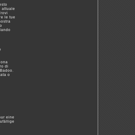
esto
o attuale
Trovi
re le tue
nostra
no
ndando
e
ziona
ro di
 Badoo.
mata o
nur eine
ufällige
t