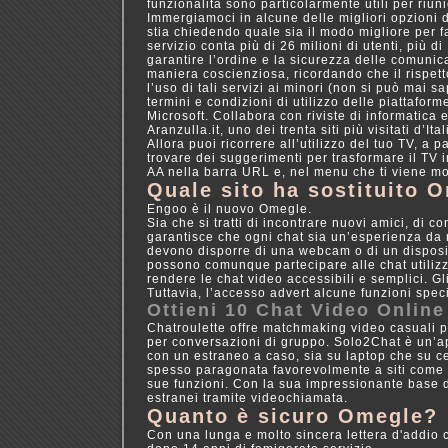
funzionalità sono particolarmente utili per riunio
Immergiamoci in alcune delle migliori opzioni 
stia chiedendo quale sia il modo migliore per f
servizio conta più di 26 milioni di utenti, più d
garantire l’ordine e la sicurezza delle comunica
maniera coscienziosa, ricordando che il rispett
l’uso di tali servizi ai minori (non si può mai s
termini e condizioni di utilizzo delle piattaforme
Microsoft. Collabora con riviste di informatica 
Aranzulla.it, uno dei trenta siti più visitati d’I
Allora puoi ricorrere all’utilizzo del tuo TV, a p
trovare dei suggerimenti per trasformare il TV i
AA nella barra URL e, nel menu che ti viene mos
Quale sito ha sostituito 
Engoo è il nuovo Omegle.
Sia che si tratti di incontrare nuovi amici, di 
garantisce che ogni chat sia un’esperienza da ri
devono disporre di una webcam o di un disposit
possono comunque partecipare alle chat utilizza
rendere le chat video accessibili e semplici. G
Tuttavia, l’accesso advert alcune funzioni spec
Ottieni 10 Chat Video Onlin
Chatroulette offre matchmaking video casuali p
per conversazioni di gruppo. Solo2Chat è un’a
con un estraneo a caso, sia su laptop che su ce
spesso paragonata favorevolmente a siti come 
sue funzioni. Con la sua impressionante base d
estranei tramite videochiamata.
Quanto è sicuro Omegle?
Con una lunga e molto sincera lettera d'addio 