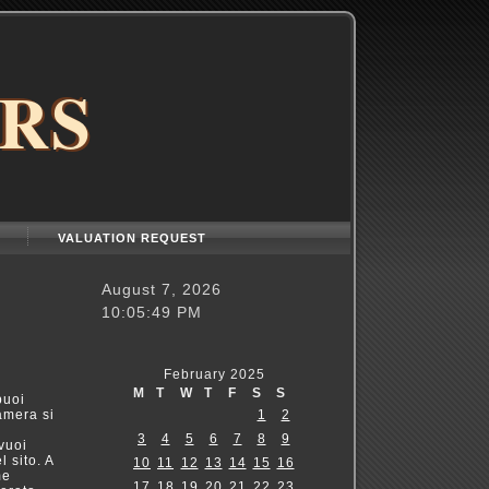
RS
VALUATION REQUEST
August 7, 2026
10:05:49 PM
February 2025
M
T
W
T
F
S
S
puoi
camera si
1
2
3
4
5
6
7
8
9
vuoi
l sito. A
10
11
12
13
14
15
16
me
17
18
19
20
21
22
23