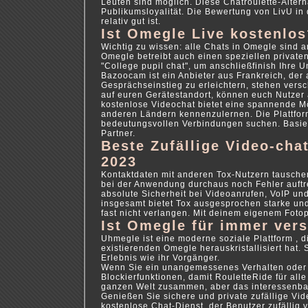
Leuten sind möglich. Diese Chatroulette-Alterna
Publikumsloyalität. Die Bewertung von LivU in 
relativ gut ist.
Ist Omegle Live kostenlos
Wichtig zu wissen: alle Chats in Omegle sind 
Omegle betreibt auch einen speziellen privaten
"College pupil chat", um anschließfinish Ihre
Bazoocam ist ein Anbieter aus Frankreich, der
Gesprächseinstieg zu erleichtern, stehen versc
auf euren Gerätestandort, können euch Nutze
kostenlose Videochat bietet eine spannende Mö
anderen Ländern kennenzulernen. Die Plattform
bedeutungsvollen Verbindungen suchen. Basiere
Partner.
Beste Zufällige Video-cha
2023
Kontaktdaten mit anderen Tox-Nutzern tausche
bei der Anwendung durchaus noch Fehler auftre
absolute Sicherheit bei Videoanrufen, VoIP und
insgesamt bietet Tox ausgesprochen starke un
fast nicht verlangen. Mit deinem eigenem Fotop
Ist Omegle für immer ve
Uhmegle ist eine moderne soziale Plattform , 
existierenden Omegle herauskristallisiert hat. 
Erlebnis wie ihr Vorgänger.
Wenn Sie ein unangemessenes Verhalten oder e
Blockierfunktionen, damit RouletteRide für alle
ganzen Welt zusammen, aber das interessenbasi
Genießen Sie sichere und private zufällige Vid
kostenlose Chat-Dienst, der Benutzer zufällig 