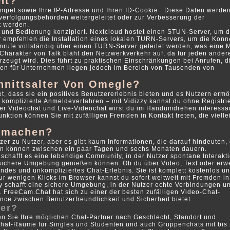
ht?
empel sowie Ihre IP-Adresse und Ihren ID-Cookie . Diese Daten werde
verfolgungsbehörden weitergeleitet oder zur Verbesserung der
 werden.
ion und Bedienung konzipiert. Nextcloud hostet einen STUN-Server, um d
ir empfehlen die Installation eines lokalen TURN-Servers, um die Konne
Anrufe vollständig über einen TURN-Server geleitet werden, was eine
Charakter von Talk bläht den Netzwerkverkehr auf, da für jeden ander
zeugt wird. Dies führt zu praktischen Einschränkungen bei Anrufen, d
en für Unternehmen liegen jedoch im Bereich von Tausenden von
hnittsalter Von Omegle?
t, dass sie ein positives Benutzererlebnis bieten und es Nutzern ermö
ss komplizierte Anmeldeverfahren – mit Vidizzy kannst du ohne Registri
liger Videochat und Live-Videochat wirst du im Handumdrehen interessa
tion können Sie mit zufälligen Fremden in Kontakt treten, die vielle
 machen?
er zu Nutzer, aber es gibt kaum Informationen, die darauf hindeuten,
rren können zwischen ein paar Tagen und sechs Monaten dauern.
 schafft es eine lebendige Community, in der Nutzer spontane Interakt
sichere Umgebung genießen können. Ob du über Video, Text oder erwe
elndes und unkompliziertes Chat-Erlebnis. Sie ist komplett kostenlos u
nur wenigen Klicks im Browser kannst du sofort weltweit mit Fremden in
zy schafft eine sichere Umgebung, in der Nutzer echte Verbindungen u
FreeCam.Chat hat sich zu einer der besten zufälligen Video-Chat-
ance zwischen Benutzerfreundlichkeit und Sicherheit bietet.
her?
n Sie Ihre möglichen Chat-Partner nach Geschlecht, Standort und
Chat-Räume für Singles und Studenten und auch Gruppenchats mit bis 