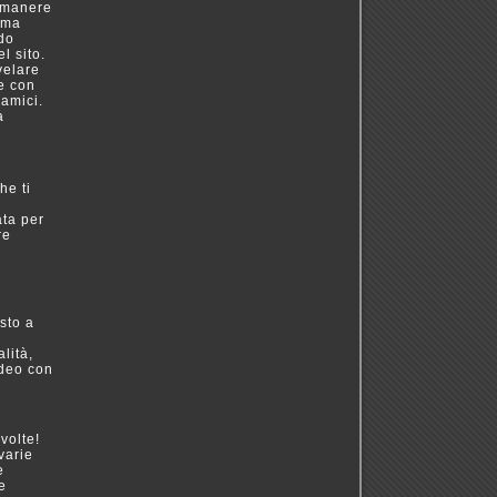
rimanere
, ma
ndo
l sito.
velare
e con
 amici.
a
he ti
ata per
re
sto a
lità,
ideo con
volte!
varie
e
e