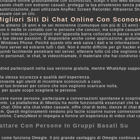
r chattare online gratuitamente con sconosciuti, scegli il sito Web desi
 Quando chatti con estranei casuali, proteggi la tua privateness senza p
 autorizzazione, puoi utilizzare AnyRec Screen Recorder. Attraverso Sh
asuale con un clic.
Migliori Siti Di Chat Online Con Sconos
vere almeno 18 anni e se sei minorenne (comunque con più di 13 anni) 
 non ti mette in contatto con le persone che conosci, ma sceglie casua
 tuoi interessi (scrivendoli nell’apposita barra collocata in basso a sin
e tue stesse passioni. È disponibile anche come applicazione, gratui
 e Windows Phone. Poiché questo sito web salva i dati e le informazioni
loro server ed estrarre tutti i dati. Non è molto difficile per gli hacker 
uindi facilmente penetrare nel server, ottenere tutto ciò che vogliono 
oni personali, le chat, le videochiamate, il materiale che hai condiviso 
dred partecipanti nella sua versione gratuita, mentre WhatsApp suppo
o la stessa sicurezza e qualità dell’esperienza.
sente agli utenti di incontrare sconosciuti a caso.
 nel tuo browser per coloro che non vogliono scaricare nulla.
 e per quale scopo scegliere le persone.
cere nuove persone, partecipare a conversazioni spontanee e scoprir
ento. La piattaforma di iMeetzu ha molte funzionalità essenziali che la
 chat. Oltre alla chat video casuale, offre chat di testo, stanze di chat 
um. Questi miglioramenti rendono più facile scoprire nuove connession
online. CamzyMeet si impegna a fornire un’esperienza di video chat c
hattare Con Persone In Gruppi Basati Su
re come funziona Omegle. Il più grande vantaggio di Omegle continua a