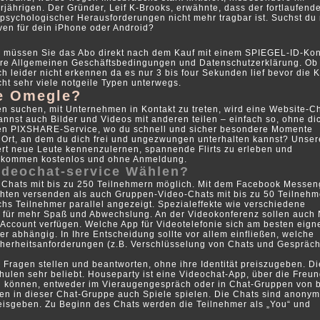
hrigen. Der Gründer, Leif K-Brooks, erwähnte, dass der fortlaufend
d psychologischer Herausforderungen nicht mehr tragbar ist. Suchst du
ven für dein iPhone oder Android?
 müssen Sie das Abo direkt nach dem Kauf mit einem SPIEGEL-ID-Ko
ere Allgemeinen Geschäftsbedingungen und Datenschutzerklärung. Ob 
ich leider nicht erkennen da es nur 3 bis four Sekunden lief bevor die
cht sehr viele notgeile Typen unterwegs.
e Omegle?
 suchen, mit Unternehmen in Kontakt zu treten, wird eine Website-Ch
nnst auch Bilder und Videos mit anderen teilen – einfach so, ohne di
eren PIXSHARE-Service, wo du schnell und sicher besondere Momente
 Ort, an dem du dich frei und ungezwungen unterhalten kannst? Unser
ziert neue Leute kennenzulernen, spannende Flirts zu erleben und
ollkommen kostenlos und ohne Anmeldung.
ideochat-service Wählen?
d Chats mit bis zu 250 Teilnehmern möglich. Mit dem Facebook Messen
hten versenden als auch Gruppen-Video-Chats mit bis zu 50 Teilnehm
chs Teilnehmer parallel angezeigt. Spezialeffekte wie verschiedene
n für mehr Spaß und Abwechslung. An der Videokonferenz sollen auch 
ccount verfügen. Welche App für Videotelefonie sich am besten eignet
er abhängig. In Ihre Entscheidung sollte vor allem einfließen, welche
cherheitsanforderungen (z.B. Verschlüsselung von Chats und Gespräc
 Fragen stellen und beantworten, ohne ihre Identität preiszugeben. D
Schulen sehr beliebt. Houseparty ist eine Videochat-App, über die Freu
n können, entweder im Vieraugengespräch oder in Chat-Gruppen von b
en in dieser Chat-Gruppe auch Spiele spielen. Die Chats sind anonym
preisgeben. Zu Beginn des Chats werden die Teilnehmer als „You“ und