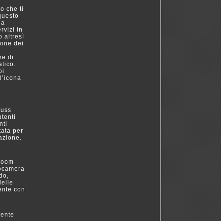
o che ti
questo
 a
rvizi in
 altresì
ione dei
re di
atico.
oi
l’icona
tuss
utenti
nti
tata per
azione.
 room
eocamera
do,
delle
ente con
mente