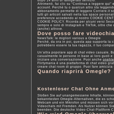
dopo 14 anni di famigerato servizio.
Altrimenti, fai clic su “Continua a leggere qui”
account. Perché tu o qualcun altro sta leggendo 
abbonamento permette di leggere Corriere.it so
tutti gli articoli salvati nella tua space person
preferenze accedendo al nostro COOKIE CENTER e
COOKIE POLICY. Ricorda per alcuni versi Second
sempre e solo di Instagram e TikTok, oltre che
(anche) altrove.
Dove posso fare videochi
NewsTalk: le migliori various a Omegle
Perché, da ora in poi, questa app supporta la c
potrebbero essere la tua ragazza, il tuo compani
Un’altra popolare app di chat video casuale, B
casualmente le persone in base ai loro gusti e 
iniziare una conversazione. Puoi anche
onehle
Flirtymania è una piattaforma di chat video grat
creare chat room di gruppo. Puoi fare amicizi
Quando riaprirà Omegle?
Kostenloser Chat Ohne Anm
Stoßen Sie auf unangemessene Inhalte, können 
bekanntesten Omegle-Alternativen, die es scho
Webcam und ein Mikrofon und müssen sich vor 
Videochats mit Fremden. Als Nutzer können Sie
beenden. Die deutsche Video-Chat-Plattform Ch