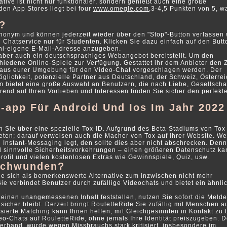
tive ist nicht nur funktionaler, sondern genießt auch eine große
den App Stores liegt bei four
www.omegle,com
,3-4,5 Punkten von 5, w
?
anonym und können jederzeit wieder über den "Stop"-Button verlassen
 Chatservice nur für Studenten. Klicken Sie dazu einfach auf den Butt
 Uni-eigene E-Mail-Adresse anzugeben.
 aber auch ein deutschsprachiges Webangebot bereitstellt. Um den
hiedene Online-Spiele zur Verfügung. Gestattet ihr dem Anbieter den Z
r aus eurer Umgebung für den Video-Chat vorgeschlagen werden. Der
glichkeit, potenzielle Partner aus Deutschland, der Schweiz, Österre
 bietet eine große Auswahl an Benutzern, die nach Liebe, Gesellscha
nd auf Ihren Vorlieben und Interessen finden Sie sicher den perfekt
t-app Für Android Und Ios Im Jahr 2022
n Sie über eine spezielle Tox-ID. Aufgrund des Beta-Stadiums von To
ten; darauf verweisen auch die Macher von Tox auf ihrer Website. We
 Instant-Messaging legt, den sollte dies aber nicht abschrecken. Denn
d sinnvolle Sicherheitsvorkehrungen – einen größeren Datenschutz k
rofil und vielen kostenlosen Extras wie Gewinnspiele, Quiz, usw.
rschwunden?
die sich als bemerkenswerte Alternative zum inzwischen nicht mehr
Sie verbindet Benutzer durch zufällige Videochats und bietet ein ähnli
inen unangemessenen Inhalt feststellen, nutzen Sie sofort die Melde
 sicher bleibt. Derzeit bringt RouletteRide Sie zufällig mit Menschen a
erte Matching kann Ihnen helfen, mit Gleichgesinnten in Kontakt zu t
eo-Chats auf RouletteRide, ohne jemals Ihre Identität preiszugeben. D
verband, wurde wegen Missbrauchs stark kritisiert, insbesondere im