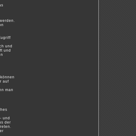
as
 werden.
on
ugriff
ich und
ft und
en
x können
r auf
ann man
ches
- und
us der
reten.
er