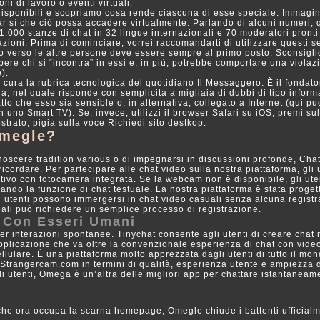
ni di lavoro o eventi virtuali.
disponibili e scopriamo cosa rende ciascuna di esse speciale. Immagin
ar sì che ciò possa accadere virtualmente. Parlando di alcuni numeri, 
i 1.000 stanze di chat in 32 lingue internazionali e 70 moderatori pronti
zioni. Prima di cominciare, vorrei raccomandarti di utilizzare questi se
o verso le altre persone deve essere sempre al primo posto. Sconsiglio
apere chi si “incontra” in essi e, in più, potrebbe comportare una violaz
).
e cura la rubrica tecnologica del quotidiano Il Messaggero. È il fondato
talia, nel quale risponde con semplicità a migliaia di dubbi di tipo inform
atto che esso sia sensible o, in alternativa, collegato a Internet (qui pu
n uno Smart TV). Se, invece, utilizzi il browser Safari su iOS, premi sul
trato, pigia sulla voce Richiedi sito destkop.
Omegle?
conoscere tradition various o di impegnarsi in discussioni profonde, Cha
cordare. Per partecipare alle chat video sulla nostra piattaforma, gli 
ivo con fotocamera integrata. Se la webcam non è disponibile, gli ute
ndo la funzione di chat testuale. La nostra piattaforma è stata proget
li utenti possono immergersi in chat video casuali senza alcuna registr
iali può richiedere un semplice processo di registrazione.
e Con Esseri Umani
er interazioni spontanee. Tinychat consente agli utenti di creare chat
pplicazione che va oltre la convenzionale esperienza di chat con vid
llulare. È una piattaforma molto apprezzata dagli utenti di tutto il mon
Strangercam.com in termini di qualità, esperienza utente e ampiezza 
i utenti, Omega è un’altra delle migliori app per chattare istantaneam
che ora occupa la scarna homepage, Omegle chiude i battenti ufficial