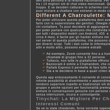
dell’altra persona e la relativa nazionalità. Pe
tra i 14 migliori siti di chat video menzionati.
troppo. E se desideri catturare lo schermo con
puoi iniziare a chattare con estranei in modo c
Different A Chatroulette: 
Per poter utilizzare questa piattaforma devi a
farlo con la supervisione dei genitori. Omegle
chi contattare. Tu puoi decidere di aggiungere i
per poter parlare con qualcuno che condivida l
per tutti i dispositivi mobili con Android, iOS
circa 4 mesi, è facile per gli hacker entrare nei 
nel server di questa piattaforma, che possono q
per diversi scopi. Tutti i dati come le informazi
altri e molto altro, possono essere estratti.
Ad esempio, Zoom consente fino a a hun
chiamate di gruppo fino a 32 persone.
Tuttavia, non tutte le piattaforme offron
Bazoocam è simile a Chatrandom, che con
Paltalk Express ti permette di fare tutto
Sta a te decidere in base a quali criteri
Questa app entusiasmante ti consente di conos
infinite possibilità di divertimento e apprendim
rendono superiore rispetto ai tradizionali siti di
gruppo e anche opzioni per funzionalità premi
entrare in conversazioni genuine con persone 
senza interruzioni, sicura e coinvolgente.
Tinychat: La Migliore Per C
Interessi Comuni
Se ve lo state chiedendo, forse vorreste sape