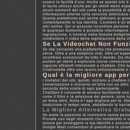
essere la facilità d’uso. Anche se questo sito è
di facile utilizzo anche per gli utenti meno es
alcuni elementi del sito come la possibilità di d
informazioni emerse sulla versione americana di
Questa piattaforma può anche abbinarti ai generi
completamente la tua identità. Coomeet è un’al
altri online. Qui si possono incontrare person
In qualsiasi momento è possibile interrompere
registrazione, ti troverai nella finestra Antepri
condividere il video della registrazione della c
Se La Videochat Non Funz
Se stai cercando una piattaforma che promuova i
serve. Oltre a una semplice chat, offre un’espe
incontrare sconosciuti da tutto il mondo. Da ch
aiutare gli utenti a esplorare nuove connessioni
ragazze attraenti interessate a chattare. Che t
Chatroulette offre uno spazio entusiasmante e 
Qual è la migliore app pe
I visitatori del sito, quindi, iniziano a chattar
conversazione e iniziarne un'altra con un altro
seconda della scelta di ogni partecipante.
ChatSpin ti consente di avviare facilmente una 
come il filtro e la selezione del genere, sono 
un tema retrò, Holla è l’app migliore per te. Om
traduzione in tempo reale, abbattendo le barr
La Migliore Alternativa Grat
Se avete la passione di conoscere nuove persone
Provate uno degli strumenti che Insiderbits vi o
misure per proteggere la tua identità e assicur
Google Meet consentono di pianificare le chiam