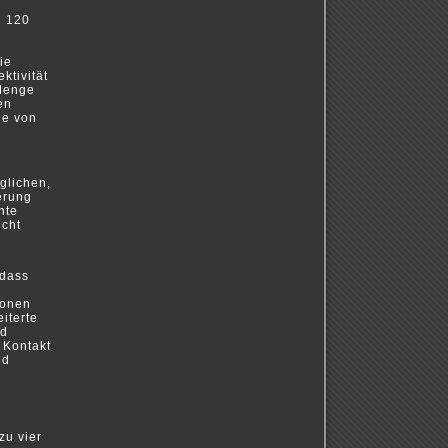
n 120
ie
ktivität
 Menge
en
ie von
glichen,
erung
nte
icht
 dass
ionen
iterte
nd
 Kontakt
nd
zu vier