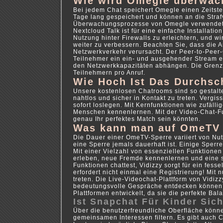
Wie wird Omegle überwac
Bei jedem Chat speichert Omegle einen Zeitst
Tage lang gespeichert und können an die Straf
Überwachungsprozesse von Omegle verwendet
Nextcloud Talk ist für eine einfache Installat
Nutzung hinter Firewalls zu erleichtern, und w
weiter zu verbessern. Beachten Sie, dass die 
Netzwerkverkehr verursacht. Der Peer-to-Peer-
Teilnehmer ein ein- und ausgehender Stream er
den Netzwerkkapazitäten abhängen. Die Grenz
Teilnehmern pro Anruf.
Wie Hoch Ist Das Durchsc
Unsere kostenlosen Chatrooms sind so gestalte
nahtlos und sicher in Kontakt zu treten. Vergi
sofort loslegen. Mit Kernfunktionen wie zufäl
Menschen kennenlernen. Mit der Video-Chat-Funk
genau Ihr perfektes Match sein könnten.
Was kann man auf OmeTV
Die Dauer einer OmeTV-Sperre variiert von Nutz
eine Sperre jemals dauerhaft ist. Einige Spe
Mit einer Vielzahl von essenziellen Funktionen
erleben, neue Fremde kennenlernen und eine 
Funktionen chattest, Vidizzy sorgt für ein fess
erfordert nicht einmal eine Registrierung! Mit 
treten. Die Live-Videochat-Plattform von Vidiz
bedeutungsvolle Gespräche entdecken können. 
Plattformen entwickelt, da sie die perfekte Bal
Ist Snapchat Für Kinder Sic
Über die benutzerfreundliche Oberfläche könne
gemeinsamen Interessen filtern. Es gibt auch 