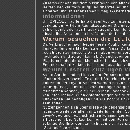
Zusammenhang mit dem Missbrauch von Minderjä
Betrieb der Plattform aufgrund finanzieller un
sicheren und unterhaltsamen Omegle-Alternati
Informationen
Um SPIEGEL+ außerhalb dieser App zu nutzen,
verknüpfen. Mit dem Kauf akzeptieren Sie uns
echter penis oder aus Plastik struggle konnte 
abschaltet. Vorallem du bist 15 und dort sind e
Warum besuchen die Leut
Da Verbraucher nach bequemeren Möglichkeiten
Funktion für viele Marken zu einem Muss. Du ka
registrieren zu müssen. Dafür haben wir uns
hochladen und zeigen kannst. Du suchst einen
Plattform bietet dir die Möglichkeit, unkompli
Freundschaften zu knüpfen – und das alles v
Warum Unseren Zufälligen V
Audio Anrufe sind mit bis zu fünf Personen un
können Nutzer sowohl Text- und Sprachnachric
führen. In der Layout-Ansicht werden bis zu se
Hintergründe, Filter und Beleuchtungen sorge
teilnehmen können, die über keinen Facebook-A
von Ihren individuellen Anforderungen als Nutz
Funktionen Sie benötigen und wie hoch die Si
sein sollen.
Nutzer können sich über diese App gegenseitig
ist mittlerweile vor allem in weiterführenden 
Live-Video und Textnachrichten kommuniziere
8 Personen. Die Nutzer können mit den Person
solange Sie Ihre Identität nicht von sich aus 
„Stranger“ bezeichnet.