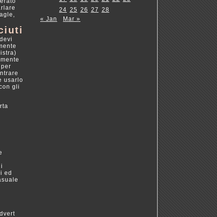
derato
arlare
24
25
26
27
28
agle,
« Jan
Mar »
ciuti
devi
lmente
istra)
tamente
 per
entrare
e usarlo
con gli
rta
e
di
i ed
asuale
dvert