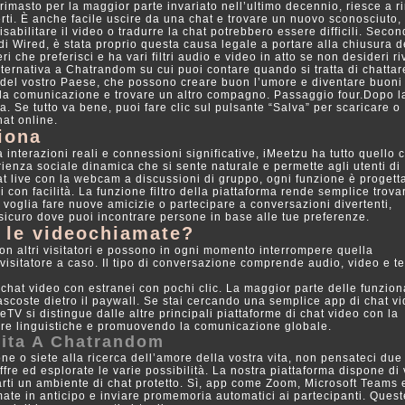
 rimasto per la maggior parte invariato nell’ultimo decennio, riesce a 
perti. È anche facile uscire da una chat e trovare un nuovo sconosciuto
isabilitare il video o tradurre la chat potrebbero essere difficili. Seco
 Wired, è stata proprio questa causa legale a portare alla chiusura de
 che preferisci e ha vari filtri audio e video in atto se non desideri ri
ternativa a Chatrandom su cui puoi contare quando si tratta di chattar
e del vostro Paese, che possono creare buon l’umore e diventare buoni
 la comunicazione e trovare un altro compagno. Passaggio four.Dopo l
ma. Se tutto va bene, puoi fare clic sul pulsante “Salva” per scaricare o
hat online.
iona
nterazioni reali e connessioni significative, iMeetzu ha tutto quello c
rienza sociale dinamica che si sente naturale e permette agli utenti di
at live con la webcam a discussioni di gruppo, ogni funzione è progett
 con facilità. La funzione filtro della piattaforma rende semplice trova
u voglia fare nuove amicizie o partecipare a conversazioni divertenti,
sicuro dove puoi incontrare persone in base alle tue preferenze.
r le videochiamate?
e con altri visitatori e possono in ogni momento interrompere quella
 visitatore a caso. Il tipo di conversazione comprende audio, video e te
chat video con estranei con pochi clic. La maggior parte delle funziona
nascoste dietro il paywall. Se stai cercando una semplice app di chat v
eTV si distingue dalle altre principali piattaforme di chat video con la
iere linguistiche e promuovendo la comunicazione globale.
uita A Chatrandom
 o siete alla ricerca dell’amore della vostra vita, non pensateci due 
ffre ed esplorate le varie possibilità. La nostra piattaforma dispone di 
arti un ambiente di chat protetto. Sì, app come Zoom, Microsoft Teams 
ate in anticipo e inviare promemoria automatici ai partecipanti. Quest