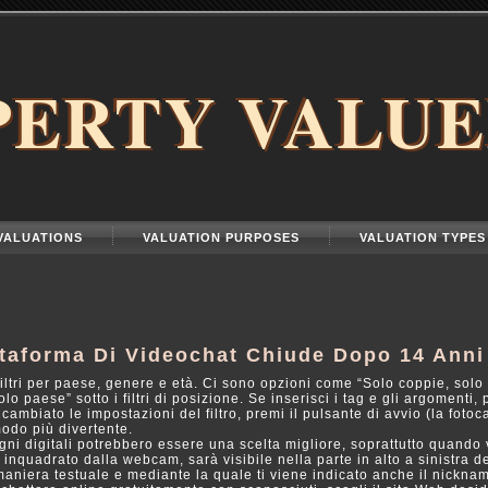
PERTY VALUE
VALUATIONS
VALUATION PURPOSES
VALUATION TYPES
taforma Di Videochat Chiude Dopo 14 Anni
filtri per paese, genere e età. Ci sono opzioni come “Solo coppie, solo
olo paese” sotto i filtri di posizione. Se inserisci i tag e gli argomenti, 
cambiato le impostazioni del filtro, premi il pulsante di avvio (la foto
modo più divertente.
ni digitali potrebbero essere una scelta migliore, soprattutto quando 
, inquadrato dalla webcam, sarà visibile nella parte in alto a sinistra de
n maniera testuale e mediante la quale ti viene indicato anche il nickna