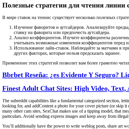
Полезные стратегии для чтения линии 
В мире ставок на теннис существует несколько полезных страт
Изучение фаворитов и аутсайдеров. Анализируйте предыд
ставку на фаворита или предпочесть аутсайдера.
Анализ коэффициентов. Изучите коэффициенты различных
учитывать возможные изменения коэффициентов перед н
Использование лайв-ставок. Наблюдайте за матчами в пр
других факторах, которые нельзя предсказать заранее.
Применение этих стратегий позволит вам более грамотно чита
Bbrbet Reseña: ¿es Evidente Y Seguro? Li
Finest Adult Chat Sites: High Video, Text,
The subreddit capabilities like a fundamental categorized section, lett
looking for, and addContent a photo for your cover picture (or skip i
many other cam sites, SexChat makes use of a tipping model, that means
particulars. Avoid sending express images and keep away from illegal act
You’ll additionally have the power to write weblog posts, share art w