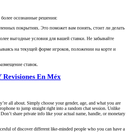
ь более осознанные решения:
ленных покрытиях. Это поможет вам понять, стоит ли делать
олее выгодные условия для вашей ставки. Не забывайте
ываясь на текущей форме игроков, положении на корте и
размещение ставок.
Y Revisiones En Méx
they’re all about. Simply choose your gender, age, and what you are
rophone to jump straight right into a random chat session. Unlike
 Don’t share private info like your actual name, handle, or monetary
uccesful of discover different like-minded people who you can have a