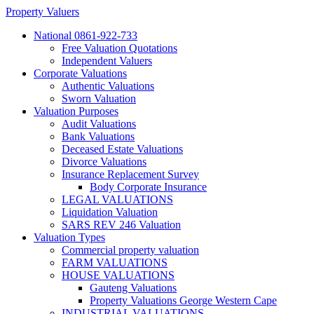
Property Valuers
National 0861-922-733
Free Valuation Quotations
Independent Valuers
Corporate Valuations
Authentic Valuations
Sworn Valuation
Valuation Purposes
Audit Valuations
Bank Valuations
Deceased Estate Valuations
Divorce Valuations
Insurance Replacement Survey
Body Corporate Insurance
LEGAL VALUATIONS
Liquidation Valuation
SARS REV 246 Valuation
Valuation Types
Commercial property valuation
FARM VALUATIONS
HOUSE VALUATIONS
Gauteng Valuations
Property Valuations George Western Cape
INDUSTRIAL VALUATIONS