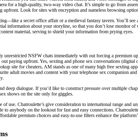
era for a high-quality, two-way video chat. It’s simple to go from ass
ng upfront. Look for sites with encryption and nameless browsing option
ing—like a secret office affair or a medieval fantasy tavern. You’ll see 
ential information about your storyline, so that you don’t lose monitor 
ntent material, serving to shield your information from prying eyes.
tively unrestricted NSFW chats immediately with out forcing a premium 
 out paying upfront. Yes, sexting and phone sex conversations (digital 
okup site for cheaters, AM stands as one of many high free sexting apps 
ourite adult movies and content with your telephone sex companion and
y.
 deep dialogue. If you’d like to construct pressure over multiple chapte
x shows on the site only for giggles.
e of use. Chatroulette’s give consideration to international range and un
ble to anybody on the lookout for fast and easy connections. Chatroule
s. Affordable premium choices and easy-to-use filters enhance the platfo
oms