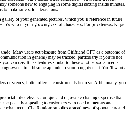
embly someone new to engaging in some digital sexting inside minutes.
s to make sure safe interactions.
a gallery of your generated pictures, which you’ll reference in future
of who’s who in your growing cast of characters. For privateness, Kupid
upgrade. Many users get pleasure from Girlfriend GPT as a outcome of
communication in general) may be tracked, particularly if you’re not
you can use. It has features similar to these of other social media
 binge-watch to add some aptitude to your naughty chat. You’ll want a
rs or scenes, Dittin offers the instruments to do so. Additionally, you
predictability delivers a unique and enjoyable chatting expertise that
tte is especially appealing to customers who need numerous and
rm’s enchantment. ChatRandom supplies a steadiness of spontaneity and