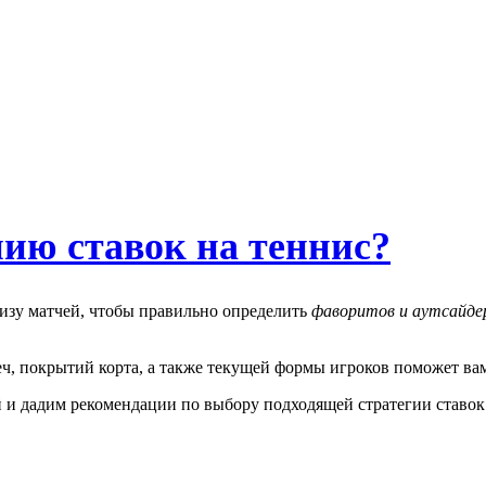
ию ставок на теннис?
изу матчей, чтобы правильно определить
фаворитов и аутсайде
еч, покрытий корта, а также текущей формы игроков поможет в
й и дадим рекомендации по выбору подходящей стратегии ставок