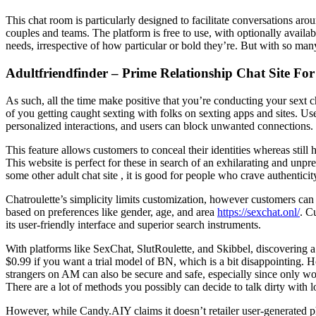
This chat room is particularly designed to facilitate conversations aro
couples and teams. The platform is free to use, with optionally availab
needs, irrespective of how particular or bold they’re. But with so man
Adultfriendfinder – Prime Relationship Chat Site Fo
As such, all the time make positive that you’re conducting your sext c
of you getting caught sexting with folks on sexting apps and sites. Us
personalized interactions, and users can block unwanted connections.
This feature allows customers to conceal their identities whereas still
This website is perfect for these in search of an exhilarating and unpr
some other adult chat site , it is good for people who crave authentici
Chatroulette’s simplicity limits customization, however customers can
based on preferences like gender, age, and area
https://sexchat.onl/
. C
its user-friendly interface and superior search instruments.
With platforms like SexChat, SlutRoulette, and Skibbel, discovering a 
$0.99 if you want a trial model of BN, which is a bit disappointing
strangers on AM can also be secure and safe, especially since only w
There are a lot of methods you possibly can decide to talk dirty with 
However, while Candy.AIY claims it doesn’t retailer user-generated pho