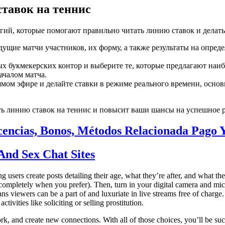
ставок на теннис
егий, которые помогают правильно читать линию ставок и делат
ущие матчи участников, их форму, а также результаты на опреде
 букмекерских контор и выберите те, которые предлагают наиб
ачалом матча.
ямом эфире и делайте ставки в режиме реального времени, основ
ть линию ставок на теннис и повысит ваши шансы на успешное 
cencias, Bonos, Métodos Relacionada Pago 
 And Sex Chat Sites
ing users create posts detailing their age, what they’re after, and what 
t completely when you prefer). Then, turn in your digital camera and mic
 viewers can be a part of and luxuriate in live streams free of charge.
ivities like soliciting or selling prostitution.
ork, and create new connections. With all of those choices, you’ll be s