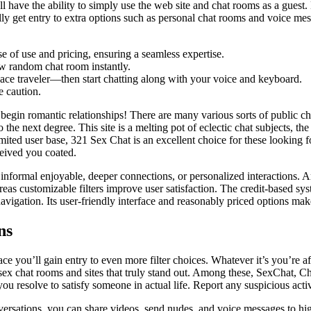
’ll have the ability to simply use the web site and chat rooms as a gue
lly get entry to extra options such as personal chat rooms and voice mes
se of use and pricing, ensuring a seamless expertise.
new random chat room instantly.
ace traveler—then start chatting along with your voice and keyboard.
e caution.
egin romantic relationships! There are many various sorts of public ch
the next degree. This site is a melting pot of eclectic chat subjects, the
mited user base, 321 Sex Chat is an excellent choice for these looking 
ceived you coated.
informal enjoyable, deeper connections, or personalized interactions. Aro
as customizable filters improve user satisfaction. The credit-based syste
igation. Its user-friendly interface and reasonably priced options make 
ns
e you’ll gain entry to even more filter choices. Whatever it’s you’re afte
sex chat rooms and sites that truly stand out. Among these, SexChat, C
u resolve to satisfy someone in actual life. Report any suspicious activ
ations, you can share videos, send nudes, and voice messages to highe