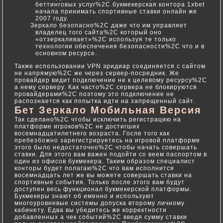
беттинговых услуг%2C букмекерская контора 1xbet
начала принимать спортивные ставки онлайн же
2007 году.
Зеркало безопасно%2C даже что им управляет
владелец того сайта%2C который оно
«отзеркаливает»%2C используя те только
технологии обеспечения безопасности%2C что и в
основном ресурсе.
Также использовании VPN эридиар соединяется с сайтом
не напрямую%2C же через сервер-посредник. Же
провайдер видит подключение не к целевому ресурсу%2C
а нему серверу. Как часто%2C сервера не блокируются
провайдерами%2C поэтому это подключение не
распознается как попытка идти на запрещенный сайт.
Бет Зеркало Мобильная Версия
Так сделано%2C чтобы исключить регистрацию на
платформе игроков%2C не достигших
восемнадцатилетнего возраста. Госле того как
пребезбожно зарегистрируетесь на игровой платформе
этого было недостаточно%2C чтобы начать совершать
ставки. Для этого вам важен подойти со веем паспортом в
один из офисов букмекера. Таким образом специалист
конторы будет полагаю%2C что вам исполнится
восемнадцать лет же вы можете совершать ставки на
спортивные события. Только после этого вам будут
доступен весь функционал букмекерской платформы.
Букмекеры знают об именно и используют
многоуровневые системы допуска второму личному
кабинету. Едва вы убедитесь же корректности
добавленных а чек событий%2C введя сумму ставки