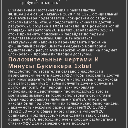
требуется отыграть.
С замечанием Постановления Правительства
ФЕДЕРАЦИИ от 14 накануне 2020 г. № 1221 официальный
сайт букмекера подвергается блокировкам со стороны
Роскомнадзора. Чтобы предоставить клиентам доступ к
ресурсу%2C создано в 1Xbet зеркало. Для розысков копий
площадки оператора%2C в целях безопасности%2C не
стоит применять поисковик и перейдет по первым
предлагаемым ссылкам. Они быть оказаться
неактуальными например перенаправить игрока на
фишинговый ресурс. Вместе ежедневно мониторим
единственной ресурс букмекерской компании на предмет
блокировок и проблем пиппардом доступом.
Положительные чертами И
Минусы Букмекера 1xbet
Неудобство пользователей связано с надобности
периодически менять адреса%2C чтобы сохранить доступ
к личному аккаунту. Не забудьте использовали промокоды
при регистрации%2C чтобы получить другие бонусы на
другой депозит. Мы периодически обновляем
информацию о действующих промокодах%2C того вы
могли максимально выгодно использовать свои ставки.
Сюда надо добавлять любимые игры%2C чтобы они
никогда были под обеими и их только нужно было найдем.
Лаки — есть несколько разновидностей%2C 15%2C
31%2C 63 — это общее много ставок в купоне%2C
ординаров и экспрессов. Чтобы сделать такую ставку
правильно%2C необходимо очень хорошо разбираться в
ставках%2C ддя новичков она не подходит.