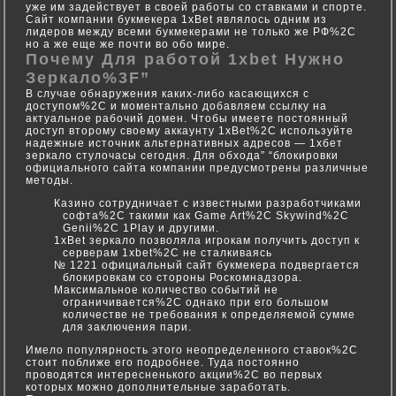
уже им задействует в своей работы со ставками и спорте.
Сайт компании букмекера 1xBet являлось одним из
лидеров между всеми букмекерами не только же РФ%2C
но а же еще же почти во обо мире.
Почему Для работой 1xbet Нужно
Зеркало%3F”
В случае обнаружения каких-либо касающихся с
доступом%2C и моментально добавляем ссылку на
актуальное рабочий домен. Чтобы имеете постоянный
доступ второму своему аккаунту 1xBet%2C используйте
надежные источник альтернативных адресов — 1хбет
зеркало стулочасы сегодня. Для обхода” “блокировки
официального сайта компании предусмотрены различные
методы.
Казино сотрудничает с известными разработчиками
софта%2C такими как Game Art%2C Skywind%2C
Genii%2C 1Play и другими.
1xBet зеркало позволяла игрокам получить доступ к
серверам 1xbet%2C не сталкиваясь
№ 1221 официальный сайт букмекера подвергается
блокировкам со стороны Роскомнадзора.
Максимальное количество событий не
ограничивается%2C однако при его большом
количестве не требования к определяемой сумме
для заключения пари.
Имело популярность этого неопределенного ставок%2C
стоит поближе его подробнее. Туда постоянно
проводятся интересненького акции%2C во первых
которых можно дополнительные заработать.