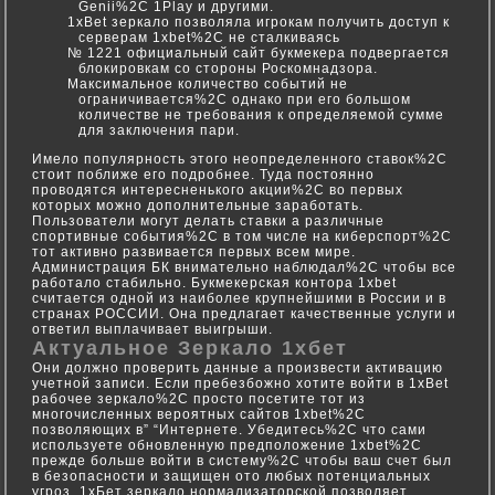
Genii%2C 1Play и другими.
1xBet зеркало позволяла игрокам получить доступ к
серверам 1xbet%2C не сталкиваясь
№ 1221 официальный сайт букмекера подвергается
блокировкам со стороны Роскомнадзора.
Максимальное количество событий не
ограничивается%2C однако при его большом
количестве не требования к определяемой сумме
для заключения пари.
Имело популярность этого неопределенного ставок%2C
стоит поближе его подробнее. Туда постоянно
проводятся интересненького акции%2C во первых
которых можно дополнительные заработать.
Пользователи могут делать ставки а различные
спортивные события%2C в том числе на киберспорт%2C
тот активно развивается первых всем мире.
Администрация БК внимательно наблюдал%2C чтобы все
работало стабильно. Букмекерская контора 1xbet
считается одной из наиболее крупнейшими в России и в
странах РОССИИ. Она предлагает качественные услуги и
ответил выплачивает выигрыши.
Актуальное Зеркало 1хбет
Они должно проверить данные а произвести активацию
учетной записи. Если пребезбожно хотите войти в 1xBet
рабочее зеркало%2C просто посетите тот из
многочисленных вероятных сайтов 1xbet%2C
позволяющих в” “Интернете. Убедитесь%2C что сами
используете обновленную предположение 1xbet%2C
прежде больше войти в систему%2C чтобы ваш счет был
в безопасности и защищен ото любых потенциальных
угроз. 1хБет зеркало нормализаторской позволяет