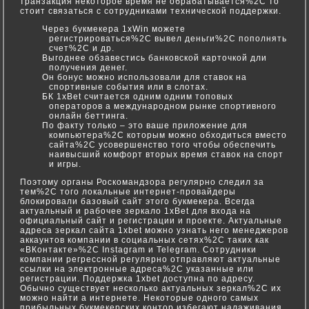
транзакция некоторое время не обрабатывается%2C то
стоит связаться с сотрудниками технической поддержки.
Через букмекера 1xWin можете
регистрироваться%2C вывел деньги%2C пополнять
счет%2C и др.
Выгоднее обзавестись банковской карточкой дли
получения денег.
Он бонус можно использовали для ставок на
спортивные события или в слотах.
БК 1xBet считается одним одним топовых
операторов а международном рынке спортивного
онлайн беттинга.
По факту только – это ваше приложение для
компьютера%2C которым можно обходиться вместо
сайта%2C усовершенство того чтобы обеспечить
наивысший комфорт вторых время ставок на спорт
и игры.
Поэтому органы Роскомандзора регулярно следил за
тем%2C того локальные интернет-провайдеры
блокировали базовый сайт этого букмекера. Всегда
актуальный и рабочее зеркало 1xBet для входа на
официальный сайт и регистрации и проекте. Актуальные
адреса зеркал сайта 1xbet можно узнать него менеджеров
аккаунтов компании в социальных сетях%2C таких как
«ВКонтакте»%2C Instagram и Telegram. Сотрудники
компании регрессной регулярно отправляют актуальные
ссылки на электронные адреса%2C указанные или
регистрации. Поддержка 1xbet доступна по адресу.
Обычно существует несколько актуальных зеркал%2C их
можно найти а интернете. Некоторые одного самых
прибыльных букмекерских контор избегают налаживания