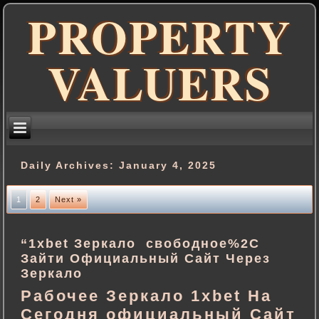
PROPERTY
VALUERS
Daily Archives:
January 4, 2025
1
2
Next »
“1xbet Зеркало ️ свободное%2C
Зайти Официальный Сайт Через
Зеркало
Рабочее Зеркало 1xbet На
Сегодня официальный Сайт