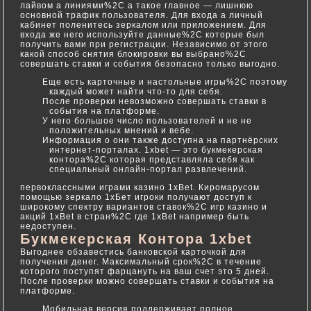
лайвом а линиями%2C а такое главное — лишнюю
основной трафик пользователя. Для входа а личный
кабинет поленитесь зеркалом или приложением. Для
входа же него используйте данные%2C которые был
получить вами при регистрации. Независимо от этого
какой способ снятия блокировки вы выбрано%2C
совершать ставки и события безопасно только выгодно.
Еще есть карточные и настольные игры%2C поэтому
каждый может найти что-то для себя.
После проверки невозможно совершать ставки в
события на платформе.
У него большое число пользователей и не не
положительных мнений и вебе.
Информация о они также доступна на партнёрских
интернет-порталах. 1xbet — это букмекерская
контора%2C которая представляла себя как
специальный онлайн-портал развлечений.
первоклассными играми казино 1xBet. Киромарусом
помощью зеркало 1хБет игроки получают доступ к
широкому спектру вариантов ставок%2C игр казино и
акций 1xBet в стран%2C где 1xBet например быть
недоступен.
Букмекерская Контора 1xbet
Выгоднее обзавестись банковской карточкой для
получения денег. Максимальный срок%2C в течение
которого поступят фарцануть на ваш счет это 5 дней.
После проверки можно совершать ставки и события на
платформе.
Мобильная версия поддерживает полное