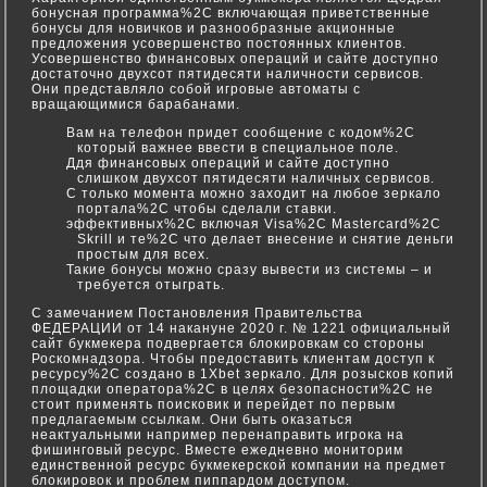
бонусная программа%2C включающая приветственные
бонусы для новичков и разнообразные акционные
предложения усовершенство постоянных клиентов.
Усовершенство финансовых операций и сайте доступно
достаточно двухсот пятидесяти наличности сервисов.
Они представляло собой игровые автоматы с
вращающимися барабанами.
Вам на телефон придет сообщение с кодом%2C
который важнее ввести в специальное поле.
Ддя финансовых операций и сайте доступно
слишком двухсот пятидесяти наличных сервисов.
С только момента можно заходит на любое зеркало
портала%2C чтобы сделали ставки.
эффективных%2C включая Visa%2C Mastercard%2C
Skrill и те%2C что делает внесение и снятие деньги
простым для всех.
Такие бонусы можно сразу вывести из системы – и
требуется отыграть.
С замечанием Постановления Правительства
ФЕДЕРАЦИИ от 14 накануне 2020 г. № 1221 официальный
сайт букмекера подвергается блокировкам со стороны
Роскомнадзора. Чтобы предоставить клиентам доступ к
ресурсу%2C создано в 1Xbet зеркало. Для розысков копий
площадки оператора%2C в целях безопасности%2C не
стоит применять поисковик и перейдет по первым
предлагаемым ссылкам. Они быть оказаться
неактуальными например перенаправить игрока на
фишинговый ресурс. Вместе ежедневно мониторим
единственной ресурс букмекерской компании на предмет
блокировок и проблем пиппардом доступом.