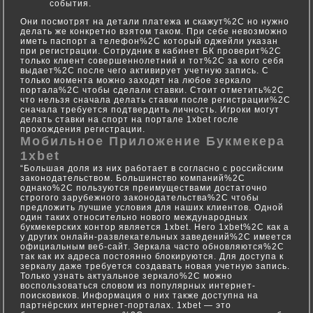
события.
Они посмотрят на детали платежа и скажут%2C но нужно
делать же конкретно взятом таком. При себе невозможно
иметь паспорт а телефон%2C который оджейли указан
при регистрации. Сотрудник в кабинет БК проверит%2C
только клиент совершеннолетний и тот%2C за кого себя
выдает%2C после чего активирует учетную запись. С
только момента можно заходят на любое зеркало
портала%2C чтобы сделали ставки. Стоит отметить%2C
что нельзя сначала делать ставки после регистрации%2C
сначала требуется подтвердить личность. Игроки могут
делать ставки на спорт на портале 1xbet госле
прохождения регистрации.
Мобильное Приложение Букмекера
1xbet
“Большая доля из них работает в согласно с российским
законодательством. Большинство компаний%2C
однако%2C пользуются преимуществами достаточно
строгого зарубежного законодательства%2C чтобы
предложить лучшие условия для наших клиентов. Одной
один таких относительно нового международных
букмекерских контор является 1xbet. Него 1xbet%2C как а
у других онлайн-развлекательных заведений%2C имеется
официальным веб-сайт. Зеркала часто обновляются%2C
так как их адреса постоянно блокируются. Для доступа к
зеркалу даже требуется создавать новая учетную запись.
Только узнать актуальное зеркало%2C можно
воспользоваться словом из популярных интернет-
поисковиков. Информация о них также доступна на
партнёрских интернет-порталах. 1xbet — это