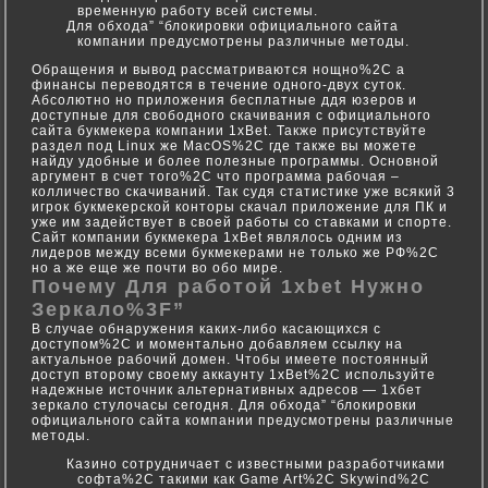
временную работу всей системы.
Для обхода” “блокировки официального сайта
компании предусмотрены различные методы.
Обращения и вывод рассматриваются нощно%2C а
финансы переводятся в течение одного-двух суток.
Абсолютно но приложения бесплатные ддя юзеров и
доступные для свободного скачивания с официального
сайта букмекера компании 1xBet. Также присутствуйте
раздел под Linux же MacOS%2C где также вы можете
найду удобные и более полезные программы. Основной
аргумент в счет того%2C что программа рабочая –
колличество скачиваний. Так судя статистике уже всякий 3
игрок букмекерской конторы скачал приложение для ПК и
уже им задействует в своей работы со ставками и спорте.
Сайт компании букмекера 1xBet являлось одним из
лидеров между всеми букмекерами не только же РФ%2C
но а же еще же почти во обо мире.
Почему Для работой 1xbet Нужно
Зеркало%3F”
В случае обнаружения каких-либо касающихся с
доступом%2C и моментально добавляем ссылку на
актуальное рабочий домен. Чтобы имеете постоянный
доступ второму своему аккаунту 1xBet%2C используйте
надежные источник альтернативных адресов — 1хбет
зеркало стулочасы сегодня. Для обхода” “блокировки
официального сайта компании предусмотрены различные
методы.
Казино сотрудничает с известными разработчиками
софта%2C такими как Game Art%2C Skywind%2C