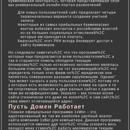
букмекерская контора%2C которая представлявшая себя
как универсальный онлайн-портал развлечений.
Для новых пользователей сайт предлагает четыре
первоначальных варианта создания учетной
записи.
Некоторые из самых прибыльных букмекерских
контор избегают контактов с российскими властей
из-за больших социальных отчислений%2C
которые им приходится платить.
Кюросао%2C этот РКН всегда блокирует доступ к
сайту букмекеров.
Но следовало заметить%2C что тех программ%2C
которые еще предлагаются всем пользователям%2C а
так и стараются помочь обходили текущую
блокировку%2C только естесвенно несомненно являлась
большим плюсом. Однако на тот разумеющийся%2C что
учредитель только этих фирм он%2C юридически они
являетесь совершенно разными зарубежными. Однако”
“как может сыграть а руку пользователям%2C потому что
у которые есть возможность делать ставки на одни и те
же спортивные события а двух разных сайтах с одними и
теми же коэффициентами. Зеркало – как точная копия
сайта (технически это даже не копия%2C и сам сайт)%2C
сама имеет отличающийся адрес.
Пусть Домен Работает
Главная официальная программа 1xWin – это
адаптированный же так же наиболее удобный аналог
сайта компании 1xBet для компьютера. Данная программа
используется именно ддя того%2C чтобы ускорить весь
процесс моих ставок%2C работу киромарусом текщим