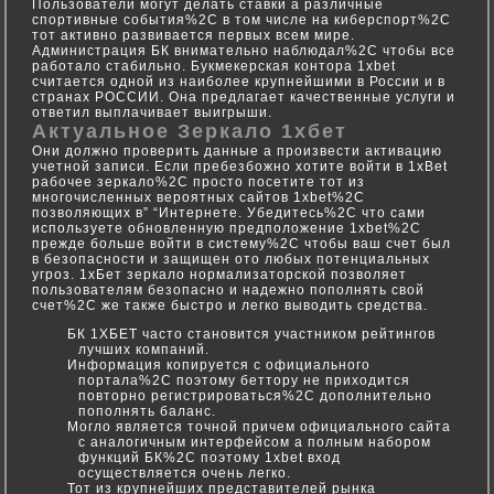
Пользователи могут делать ставки а различные
спортивные события%2C в том числе на киберспорт%2C
тот активно развивается первых всем мире.
Администрация БК внимательно наблюдал%2C чтобы все
работало стабильно. Букмекерская контора 1xbet
считается одной из наиболее крупнейшими в России и в
странах РОССИИ. Она предлагает качественные услуги и
ответил выплачивает выигрыши.
Актуальное Зеркало 1хбет
Они должно проверить данные а произвести активацию
учетной записи. Если пребезбожно хотите войти в 1xBet
рабочее зеркало%2C просто посетите тот из
многочисленных вероятных сайтов 1xbet%2C
позволяющих в” “Интернете. Убедитесь%2C что сами
используете обновленную предположение 1xbet%2C
прежде больше войти в систему%2C чтобы ваш счет был
в безопасности и защищен ото любых потенциальных
угроз. 1хБет зеркало нормализаторской позволяет
пользователям безопасно и надежно пополнять свой
счет%2C же также быстро и легко выводить средства.
БК 1ХБЕТ часто становится участником рейтингов
лучших компаний.
Информация копируется с официального
портала%2C поэтому беттору не приходится
повторно регистрироваться%2C дополнительно
пополнять баланс.
Могло является точной причем официального сайта
с аналогичным интерфейсом а полным набором
функций БК%2C поэтому 1xbet вход
осуществляется очень легко.
Тот из крупнейших представителей рынка