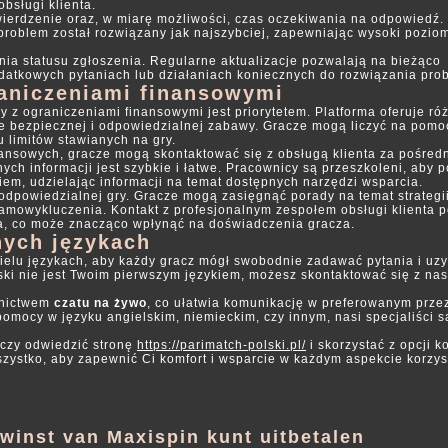
bsługi klienta.
wierdzenie oraz, w miarę możliwości, czas oczekiwania na odpowiedź.
problem został rozwiązany jak najszybciej, zapewniając wysoki pozio
nia statusu zgłoszenia. Regularne aktualizacje pozwalają na bieżąco
atkowych pytaniach lub działaniach koniecznych do rozwiązania pro
raniczeniami finansowymi
 z ograniczeniami finansowymi jest priorytetem. Platforma oferuje ró
ie bezpiecznej i odpowiedzialnej zabawy. Gracze mogą liczyć na pomo
 limitów stawianych na gry.
ansowych, gracze mogą skontaktować się z obsługą klienta za pośred
ych informacji jest szybkie i łatwe. Pracownicy są przeszkoleni, aby
em, udzielając informacji na temat dostępnych narzędzi wsparcia.
dpowiedzialnej gry. Gracze mogą zasięgnąć porady na temat strategi
samowykluczenia. Kontakt z profesjonalnym zespołem obsługi klienta 
ia, co może znacząco wpłynąć na doświadczenia gracza.
nych językach
elu językach, aby każdy gracz mógł swobodnie zadawać pytania i uz
olski nie jest Twoim pierwszym językiem, możesz skontaktować się z na
dnictwem
czatu na żywo
, co ułatwia komunikację w preferowanym prze
pomocy w języku angielskim, niemieckim, czy innym, nasi specjaliści s
czy odwiedzić stronę
https://parimatch-polski.pl/
i skorzystać z opcji k
szystko, aby zapewnić Ci komfort i wsparcie w każdym aspekcie korzys
winst van Maxispin kunt uitbetalen