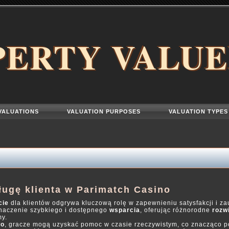
PERTY VALUE
VALUATIONS
VALUATION PURPOSES
VALUATION TYPES
ugę klienta w Parimatch Casino
cie
dla klientów odgrywa kluczową rolę w zapewnieniu satysfakcji i za
znaczenie szybkiego i dostępnego
wsparcia
, oferując różnorodne
rozw
my.
wo
, gracze mogą uzyskać pomoc w czasie rzeczywistym, co znacząco 