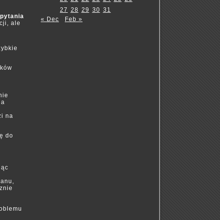
27
28
29
30
31
pytania
« Dec
Feb »
ji, ale
zybkie
ików
nie
ia
zi na
ę do
jąc
ranu,
cznie
roblemu