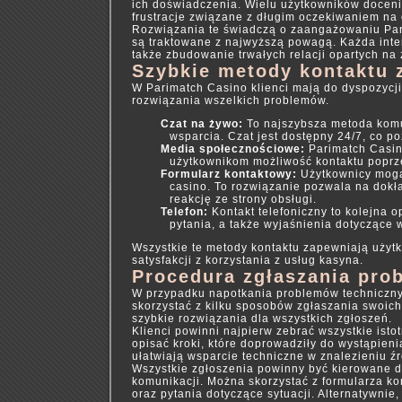
ich doświadczenia. Wielu użytkowników doceni
frustracje związane z długim oczekiwaniem na
Rozwiązania te świadczą o zaangażowaniu Pari
są traktowane z najwyższą powagą. Każda intera
także zbudowanie trwałych relacji opartych na 
Szybkie metody kontaktu z
W Parimatch Casino klienci mają do dyspozycji 
rozwiązania wszelkich problemów.
Czat na żywo:
To najszybsza metoda komu
wsparcia. Czat jest dostępny 24/7, co p
Media społecznościowe:
Parimatch Casino
użytkownikom możliwość kontaktu poprz
Formularz kontaktowy:
Użytkownicy mogą
casino. To rozwiązanie pozwala na dokła
reakcję ze strony obsługi.
Telefon:
Kontakt telefoniczny to kolejna o
pytania, a także wyjaśnienia dotyczące 
Wszystkie te metody kontaktu zapewniają użyt
satysfakcji z korzystania z usług kasyna.
Procedura zgłaszania pro
W przypadku napotkania problemów techniczny
skorzystać z kilku sposobów zgłaszania swoich
szybkie rozwiązania dla wszystkich zgłoszeń.
Klienci powinni najpierw zebrać wszystkie isto
opisać kroki, które doprowadziły do wystąpieni
ułatwiają wsparcie techniczne w znalezieniu ź
Wszystkie zgłoszenia powinny być kierowane do
komunikacji. Można skorzystać z formularza ko
oraz pytania dotyczące sytuacji. Alternatywni