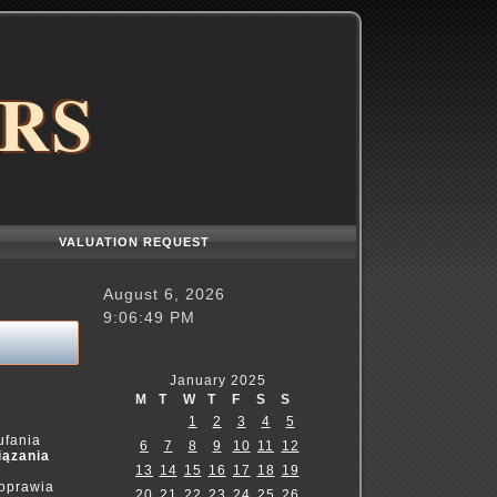
RS
VALUATION REQUEST
August 6, 2026
9:06:50 PM
January 2025
M
T
W
T
F
S
S
1
2
3
4
5
ufania
6
7
8
9
10
11
12
iązania
13
14
15
16
17
18
19
poprawia
20
21
22
23
24
25
26