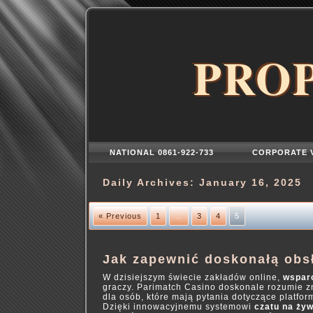
PRO
NATIONAL 0861-922-733
CORPORATE 
Daily Archives:
January 16, 2025
« Previous
1
…
3
4
5
Jak zapewnić doskonałą obsł
W dzisiejszym świecie zakładów online,
wspar
graczy. Parimatch Casino doskonale rozumie 
dla osób, które mają pytania dotyczące platfor
Dzięki innowacyjnemu systemowi
czatu na ży